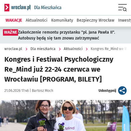
Serwis informacyjny wroclaw.pl podserwis: Dla mieszkańca
Menu
WAKACJE
Aktualności
Komunikaty
Bezpieczny Wrocław
Inwest
WAŻNE
Zakończenie remontu przystanku "pl. Jana Pawła II".
Autobusy będą się tam znowu zatrzymywać
wroclaw.pl
Dla mieszkańca
Aktualności
Kongres Re_Mind we Wro
Kongres i Festiwal Psychologiczny
Re_Mind już 22-24 czerwca we
Wrocławiu [PROGRAM, BILETY]
Data publikacji:
Autor:
artykuł
21.06.2026 17:46 |
Bartosz Moch
Udostępnij
Kliknij, aby powiększyć