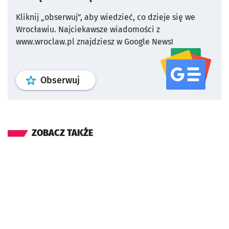
Kliknij „obserwuj”, aby wiedzieć, co dzieje się we
Wrocławiu.
Najciekawsze wiadomości z
www.wroclaw.pl znajdziesz w Google News!
profil
google news
serwisu wroclaw
Obserwuj
ZOBACZ TAKŻE