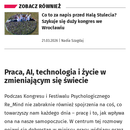
ZOBACZ RÓWNIEŻ
otworzy się w nowej karcie
Co to za napis przed Halą Stulecia?
Szykuje się duży kongres we
Wrocławiu
21.03.2026
| Nadia Szagdaj
Praca, AI, technologia i życie w
zmieniającym się świecie
Podczas Kongresu i Festiwalu Psychologicznego
Re_Mind nie zabraknie również spojrzenia na coś, co
towarzyszy nam każdego dnia – pracę i to, jak wpływa
ona na nasze samopoczucie. W centrum tej rozmowy
pojawi się dobrostan w miejscu pracy, widziany przez