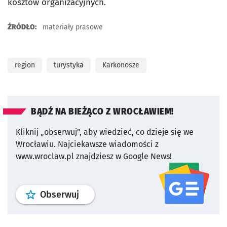
kosztów organizacyjnych.
ŹRÓDŁO:
materiały prasowe
region
turystyka
Karkonosze
BĄDŹ NA BIEŻĄCO Z WROCŁAWIEM!
Kliknij „obserwuj”, aby wiedzieć, co dzieje się we
Wrocławiu.
Najciekawsze wiadomości z
www.wroclaw.pl znajdziesz w Google News!
profil
google news
serwisu wroclaw
Obserwuj