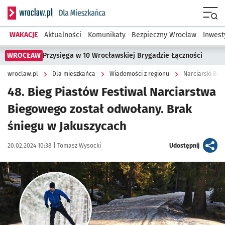
Serwis informacyjny wroclaw.pl podserwis: Dla mieszkańca
Menu
WAKACJE
Aktualności
Komunikaty
Bezpieczny Wrocław
Inwest
WROCŁAW
Przysięga w 10 Wrocławskiej Brygadzie Łączności
wroclaw.pl
Dla mieszkańca
Wiadomości z regionu
Narciarski Bie
48. Bieg Piastów Festiwal Narciarstwa
Biegowego został odwołany. Brak
śniegu w Jakuszycach
Data publikacji:
Autor:
artykuł
20.02.2024 10:38 |
Tomasz Wysocki
Udostępnij
Kliknij, aby powiększyć