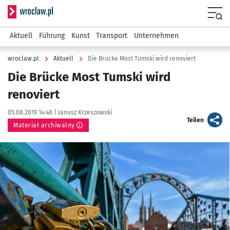
Serwis informacyjny wroclaw.pl
Menu
Aktuell
Führung
Kunst
Transport
Unternehmen
wroclaw.pl
Aktuell
Die Brücke Most Tumski wird renoviert
Die Brücke Most Tumski wird
renoviert
Data publikacji:
Autor:
05.08.2019 14:48 |
Janusz Krzeszowski
artykuł
Teilen
Materiał archiwalny
Kliknij, aby powiększyć