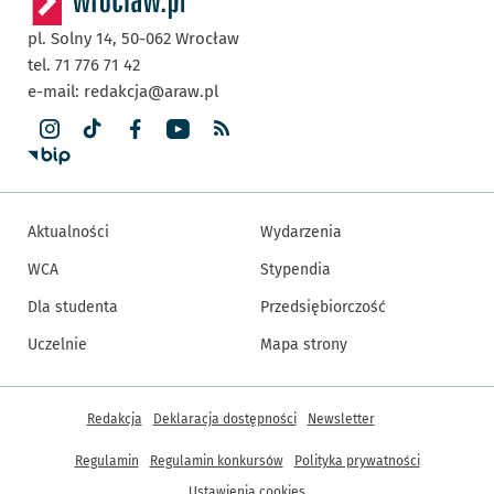
pl. Solny 14,
50-062
Wrocław
tel. 71 776 71 42
e-mail:
redakcja@araw.pl
Aktualności
Wydarzenia
WCA
Stypendia
Dla studenta
Przedsiębiorczość
Uczelnie
Mapa strony
Inne informacje
Redakcja
Deklaracja dostępności
Newsletter
Regulamin
Regulamin konkursów
Polityka prywatności
Ustawienia cookies