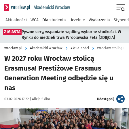
Serwis informacyjny wroclaw.pl podserwis: Akademicki Wro
Men
Aktualności
WCA
Dla studenta
Uczelnie
Wydarzenia
Stypend
Z MIASTA
Pyszne sery, wspaniałe wędliny, wyborne słodkości. W
Rynku do niedzieli trwa Wrocławska Feta [ZDJĘCIA]
wroclaw.pl
Akademicki Wrocław
Aktualności
Wrocław stolicą Er
W 2027 roku Wrocław stolicą
Erasmusa! Prestiżowe Erasmus
Generation Meeting odbędzie się u
nas
Data publikacji:
Autor:
artykuł
03.02.2026 17:22 |
Alicja Skiba
Udostępnij
Kliknij, aby powiększyć