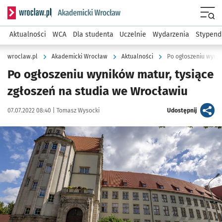
Serwis informacyjny wroclaw.pl podserwis: Akademicki Wro
Men
Aktualności
WCA
Dla studenta
Uczelnie
Wydarzenia
Stypend
wroclaw.pl
Akademicki Wrocław
Aktualności
Po ogłoszeniu wynik
Po ogłoszeniu wyników matur, tysiące
zgłoszeń na studia we Wrocławiu
Data publikacji:
Autor:
artykuł
07.07.2022 08:40 |
Tomasz Wysocki
Udostępnij
Kliknij, aby powiększyć