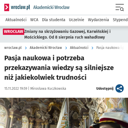
Serwis informacyjny wroclaw.pl podserwis: Akademicki Wro
Men
Aktualności
WCA
Dla studenta
Uczelnie
Wydarzenia
Stypend
WROCŁAW
Zmiany na skrzyżowaniu Gazowej, Karwińskiej i
Mościckiego. Od 8 sierpnia ruch wahadłowy
wroclaw.pl
Akademicki Wrocław
Aktualności
Pasja naukowa i potrzeba
przekazywania wiedzy są silniejsze
niż jakiekolwiek trudności
Data publikacji:
Autor:
artykuł
15.11.2022 19:59 |
Mirosława Kuczkowska
Udostępnij