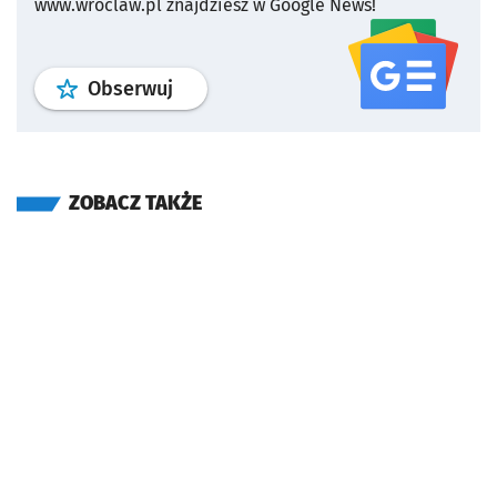
www.wroclaw.pl znajdziesz w Google News!
profil
google news
serwisu wroclaw
Obserwuj
ZOBACZ TAKŻE