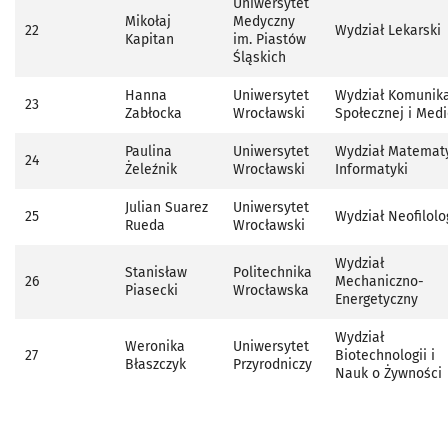
Uniwersytet
Mikołaj
Medyczny
22
Wydział Lekarski
Kapitan
im. Piastów
Śląskich
Hanna
Uniwersytet
Wydział Komunika
23
Zabłocka
Wrocławski
Społecznej i Med
Paulina
Uniwersytet
Wydział Matematy
24
Żeleźnik
Wrocławski
Informatyki
Julian Suarez
Uniwersytet
25
Wydział Neofilolo
Rueda
Wrocławski
Wydział
Stanisław
Politechnika
26
Mechaniczno-
Piasecki
Wrocławska
Energetyczny
Wydział
Weronika
Uniwersytet
27
Biotechnologii i
Błaszczyk
Przyrodniczy
Nauk o Żywności