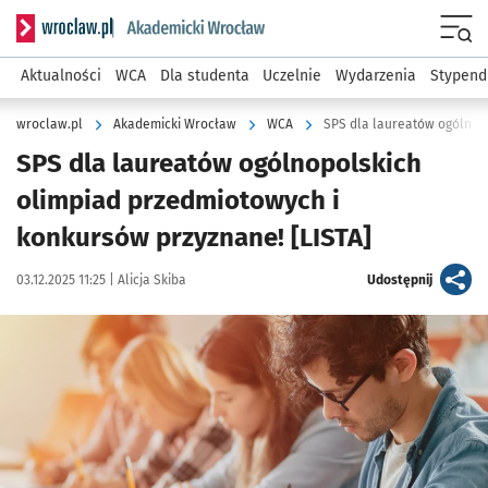
Serwis informacyjny wroclaw.pl podserwis: Akademicki Wro
Men
Aktualności
WCA
Dla studenta
Uczelnie
Wydarzenia
Stypend
wroclaw.pl
Akademicki Wrocław
WCA
SPS dla laureatów ogólnopo
SPS dla laureatów ogólnopolskich
olimpiad przedmiotowych i
konkursów przyznane! [LISTA]
Data publikacji:
Autor:
artykuł
03.12.2025 11:25 |
Alicja Skiba
Udostępnij
Kliknij, aby powiększyć