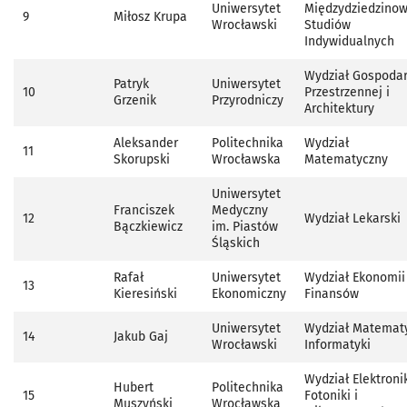
Uniwersytet
Międzydziedzino
9
Miłosz Krupa
Wrocławski
Studiów
Indywidualnych
Wydział Gospodar
Patryk
Uniwersytet
10
Przestrzennej i
Grzenik
Przyrodniczy
Architektury
Aleksander
Politechnika
Wydział
11
Skorupski
Wrocławska
Matematyczny
Uniwersytet
Franciszek
Medyczny
12
Wydział Lekarski
Bączkiewicz
im. Piastów
Śląskich
Rafał
Uniwersytet
Wydział Ekonomii 
13
Kieresiński
Ekonomiczny
Finansów
Uniwersytet
Wydział Matematy
14
Jakub Gaj
Wrocławski
Informatyki
Wydział Elektronik
Hubert
Politechnika
15
Fotoniki i
Muszyński
Wrocławska