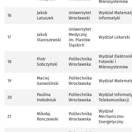
Mikrosystemów
Jakub
Uniwersytet
Wydział Matematy
16
Latuszek
Wrocławski
Informatyki
Uniwersytet
Jakub
Medyczny
17
Wydział Lekarski
Staniszewski
im. Piastów
Śląskich
Wydział Elektronik
Piotr
Politechnika
18
Fotoniki i
Sobczyński
Wrocławska
Mikrosystemów
Maciej
Politechnika
19
Wydział Matemat
Garwoliński
Wrocławska
Paulina
Politechnika
Wydział Informaty
20
Hołodniuk
Wrocławska
Telekomunikacji
Wydział
Mikołaj
Politechnika
21
Mechaniczno-
Ronczewski
Wrocławska
Energetyczny