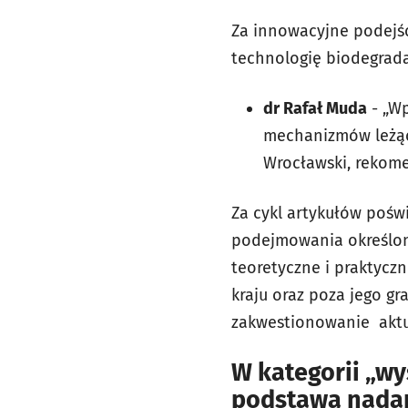
Za innowacyjne podejśc
technologię biodegrada
dr Rafał Muda
- „Wp
mechanizmów leżący
Wrocławski, rekome
Za cykl artykułów poś
podejmowania określon
teoretyczne i praktycz
kraju oraz poza jego gr
zakwestionowanie aktu
W kategorii „w
podstawą nadan