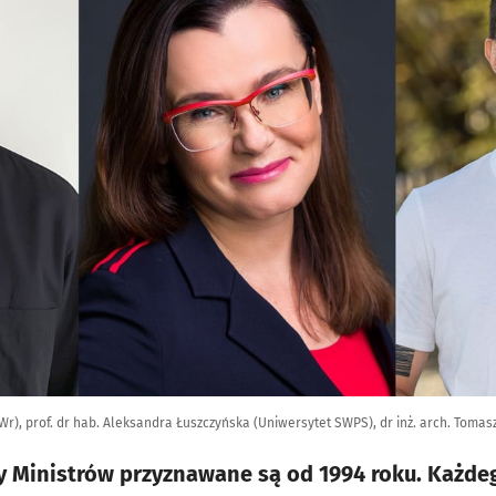
(PWr), prof. dr hab. Aleksandra Łuszczyńska (Uniwersytet SWPS), dr inż. arch. Toma
 Ministrów przyznawane są od 1994 roku. Każde