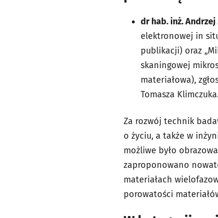
dr hab. inż. Andrze
elektronowej in sit
publikacji) oraz „
skaningowej mikrosk
materiałowa), zgło
Tomasza Klimczuka
Za rozwój technik bada
o życiu, a także w inży
możliwe było obrazowa
zaproponowano nowators
materiałach wielofazow
porowatości materiałó