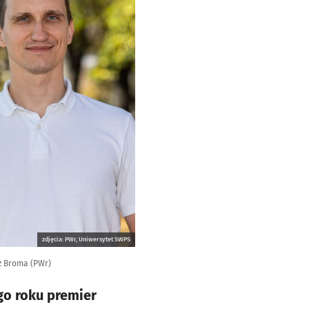
zdjęcia: PWr, Uniwersytet SWPS
sz Broma (PWr)
go roku premier