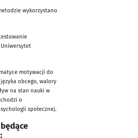
 metodzie wykorzystano
testowanie
 Uniwersytet
ematyce motywacji do
języka obcego, walory
ływ na stan nauki w
 chodzi o
ychologii społecznej.
 będące
: