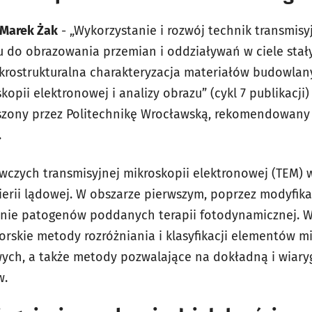
j Marek Żak
- „Wykorzystanie i rozwój technik transmisy
u do obrazowania przemian i oddziaływań w ciele stały
Mikrostrukturalna charakteryzacja materiałów budowlan
opii elektronowej i analizy obrazu” (cykl 7 publikacji) 
szony przez Politechnikę Wrocławską, rekomendowany p
.
wczych transmisyjnej mikroskopii elektronowej (TEM)
nierii lądowej. W obszarze pierwszym, poprzez modyfika
nie patogenów poddanych terapii fotodynamicznej. W
kie metody rozróżniania i klasyfikacji elementów mi
ych, a także metody pozwalające na dokładną i wiary
w.