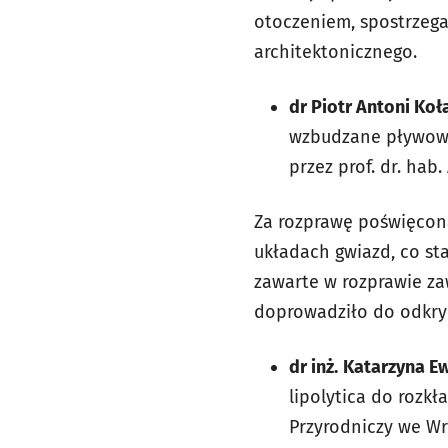
otoczeniem, spostrzega
architektonicznego.
dr Piotr Antoni Ko
wzbudzane pływowo
przez prof. dr. hab
Za rozprawę poświęcon
układach gwiazd, co st
zawarte w rozprawie z
doprowadziło do odkry
dr inż.
Katarzyna E
lipolytica do rozkł
Przyrodniczy we Wr