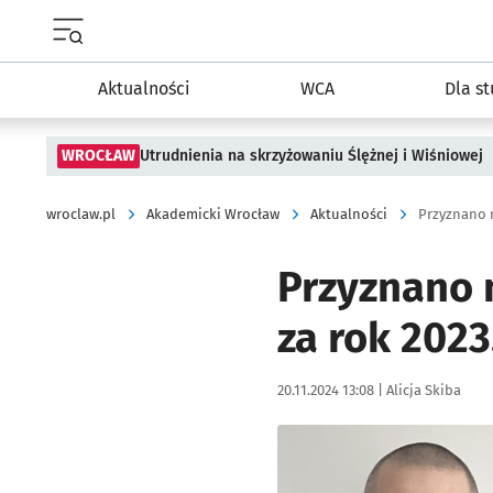
Menu główne portalu wroclaw.pl
Aktualności
WCA
Dla s
WROCŁAW
Utrudnienia na skrzyżowaniu Ślężnej i Wiśniowej
wroclaw.pl
Akademicki Wrocław
Aktualności
Przyznano 
Przyznano 
za rok 202
Data publikacji:
Autor:
20.11.2024 13:08 |
Alicja Skiba
Kliknij, aby powiększyć