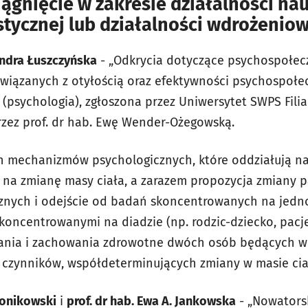
iągnięcie w zakresie działalności na
stycznej lub działalności wdrożeniow
andra Łuszczyńska
- „Odkrycia dotyczące psychospołe
wiązanych z otyłością oraz efektywności psychospoł
 (psychologia), zgłoszona przez Uniwersytet SWPS Fili
ez prof. dr hab. Ewę Wender-Ożegowską.
 mechanizmów psychologicznych, które oddziałują n
 na zmianę masy ciała, a zarazem propozycja zmiany 
nych i odejście od badań skoncentrowanych na jednos
ncentrowanymi na diadzie (np. rodzic-dziecko, pacje
ania i zachowania zdrowotne dwóch osób będących w bl
 czynników, współdeterminujących zmiany w masie cia
 Ponikowski
i
prof. dr hab. Ewa A. Jankowska
- „Nowators