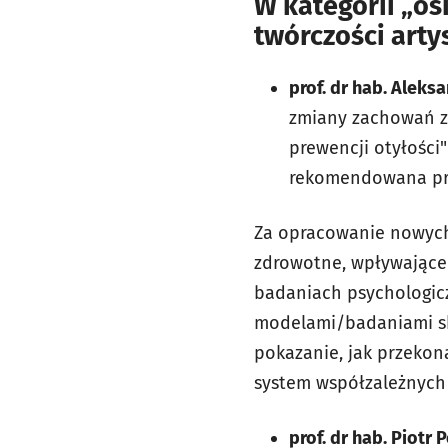
W kategorii
„
os
twórczości arty
prof. dr hab. Aleks
zmiany zachowań z
prewencji otyłości"
rekomendowana prz
Za opracowanie nowych
zdrowotne, wpływające
badaniach psychologicz
modelami/badaniami sko
pokazanie, jak przekon
system współzależnych
prof. dr hab. Piotr