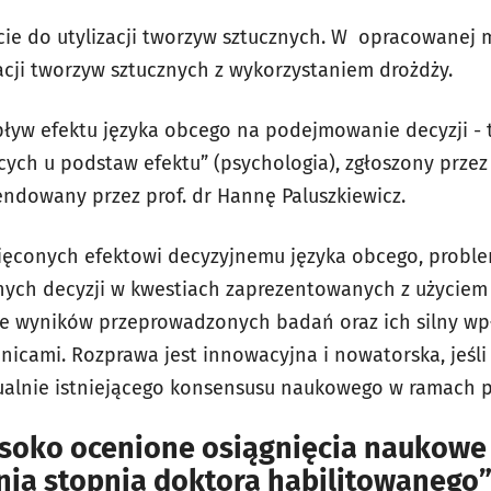
ie do utylizacji tworzyw sztucznych. W opracowanej
cji tworzyw sztucznych z wykorzystaniem drożdży.
ływ efektu języka obcego na podejmowanie decyzji - 
ch u podstaw efektu” (psychologia), zgłoszony przez
ndowany przez prof. dr Hannę Paluszkiewicz.
więconych efektowi decyzyjnemu języka obcego, probl
ych decyzji w kwestiach zaprezentowanych z użyciem 
ne wyników przeprowadzonych badań oraz ich silny wp
anicami. Rozprawa jest innowacyjna i nowatorska, jeśli
alnie istniejącego konsensusu naukowego w ramach ps
ysoko ocenione osiągnięcia naukowe
ia stopnia doktora habilitowanego”