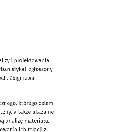
:
lizy i projektowania
rbanistyka), zgłoszony
rch. Zbigniewa
cznego, którego celem
czny, a także ukazanie
ą analizę materiału,
wania ich relacji z