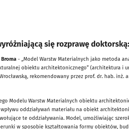
wyróżniającą się rozprawę doktorską
 Broma
- „Model Warstw Materialnych jako metoda ana
kturalnej obiektu architektonicznego” (architektura i u
 Wrocławską, rekomendowany przez prof. dr. hab. inż. a
ego Modelu Warstw Materialnych obiektu architektoni
u wpływu oddziaływań materiału na obiekt architektoni
wołujące te oddziaływania. Model, umożliwiając szerok
ierunki w sposobie kształtowania formy obiektów, budo