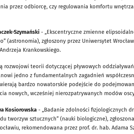
nia przez odbiorcę, czy regulowania komfortu wnętrza
łaczek-Szymański
- „Ekscentryczne zmienne elipsoidalne
” (astronomia), zgłoszony przez Uniwersytet Wrocła
. Andrzeja Krankowskiego.
ą rozwojowi teorii dotyczącej pływowych oddziaływa
anowi jedno z fundamentalnych zagadnień współczesnej
awierają bardzo nowatorskie podejście do podejmowa
cia nowych, wcześniej nierozpatrywanych modów oscyl
wa Kosiorowska
- „Badanie zdolności fizjologicznych d
adu tworzyw sztucznych” (nauki biologiczne), zgłoszon
ocławiu, rekomendowana przez prof. dr. hab. Adama S