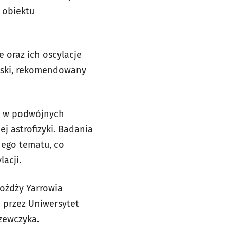
 obiektu
 oraz ich oscylacje
wski, rekomendowany
ń w podwójnych
 astrofizyki. Badania
nego tematu, co
acji.
rożdży Yarrowia
a przez Uniwersytet
zewczyka.