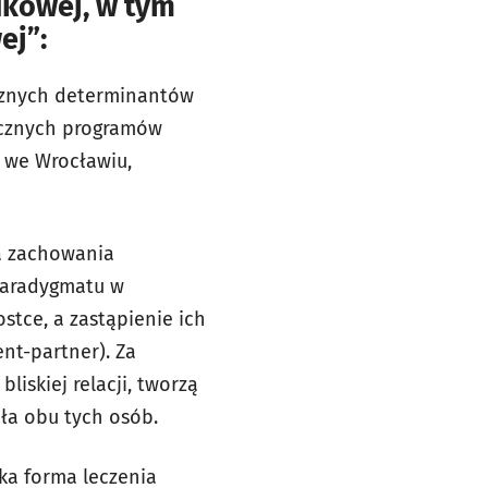
ukowej, w tym
ej
”
:
cznych determinantów
ecznych programów
a we Wrocławiu,
a zachowania
paradygmatu w
tce, a zastąpienie ich
nt-partner). Za
iskiej relacji, tworzą
ła obu tych osób.
ka forma leczenia