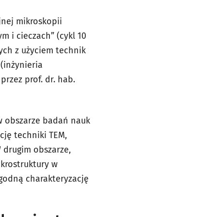
jnej mikroskopii
m i cieczach” (cykl 10
ych z użyciem technik
(inżynieria
rzez prof. dr. hab.
 w obszarze badań nauk
cję techniki TEM,
 drugim obszarze,
krostruktury w
godną charakteryzację