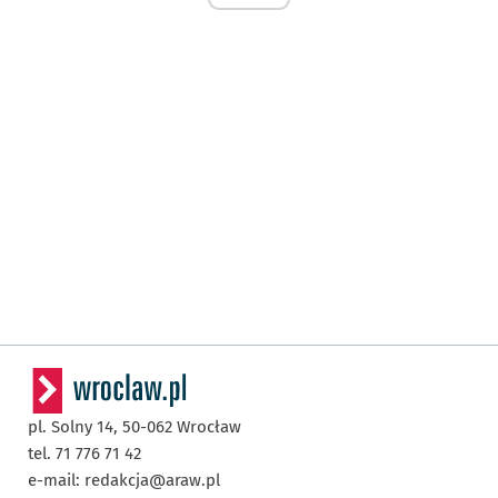
pl. Solny 14,
50-062
Wrocław
tel. 71 776 71 42
e-mail:
redakcja@araw.pl