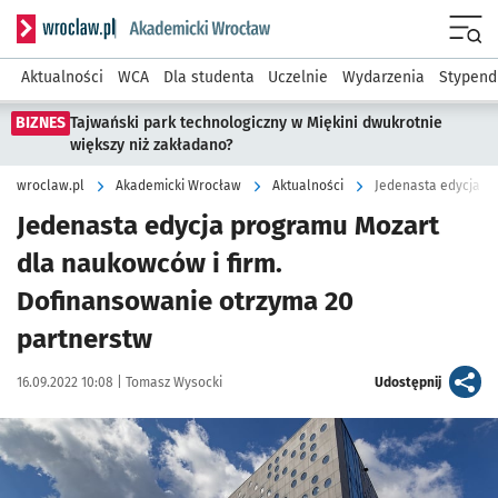
Serwis informacyjny wroclaw.pl podserwis: Akademicki Wro
Men
Aktualności
WCA
Dla studenta
Uczelnie
Wydarzenia
Stypend
BIZNES
Tajwański park technologiczny w Miękini dwukrotnie
większy niż zakładano?
wroclaw.pl
Akademicki Wrocław
Aktualności
Jedenasta edycja programu Mozart
dla naukowców i firm.
Dofinansowanie otrzyma 20
partnerstw
Data publikacji:
Autor:
artykuł
16.09.2022 10:08 |
Tomasz Wysocki
Udostępnij
Kliknij, aby powiększyć