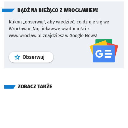
BĄDŹ NA BIEŻĄCO Z WROCŁAWIEM!
Kliknij „obserwuj”, aby wiedzieć, co dzieje się we
Wrocławiu.
Najciekawsze wiadomości z
www.wroclaw.pl znajdziesz w Google News!
profil
google news
serwisu wroclaw
Obserwuj
ZOBACZ TAKŻE