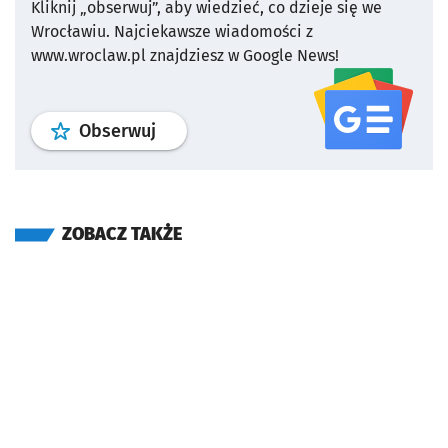
Kliknij „obserwuj”, aby wiedzieć, co dzieje się we
Wrocławiu.
Najciekawsze wiadomości z
www.wroclaw.pl znajdziesz w Google News!
profil
google news
serwisu wroclaw
Obserwuj
ZOBACZ TAKŻE