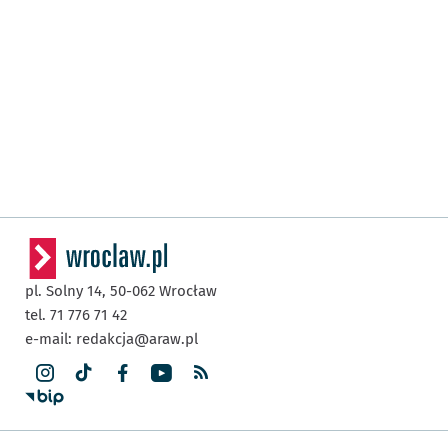
pl. Solny 14,
50-062
Wrocław
tel. 71 776 71 42
e-mail:
redakcja@araw.pl