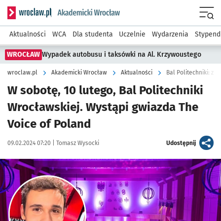
Serwis informacyjny wroclaw.pl podserwis: Akademicki Wro
Men
Aktualności
WCA
Dla studenta
Uczelnie
Wydarzenia
Stypend
WROCŁAW
Wypadek autobusu i taksówki na Al. Krzywoustego
wroclaw.pl
Akademicki Wrocław
Aktualności
Bal Politechniki: z
W sobotę, 10 lutego, Bal Politechniki
Wrocławskiej. Wystąpi gwiazda The
Voice of Poland
Data publikacji:
Autor:
artykuł
09.02.2024 07:20 |
Tomasz Wysocki
Udostępnij
Kliknij, aby powiększyć