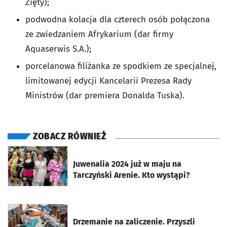
Zięty);
podwodna kolacja dla czterech osób połączona
ze zwiedzaniem Afrykarium (dar firmy
Aquaserwis S.A.);
porcelanowa filiżanka ze spodkiem ze specjalnej,
limitowanej edycji Kancelarii Prezesa Rady
Ministrów (dar premiera Donalda Tuska).
ZOBACZ RÓWNIEŻ
otworzy się w nowej karcie
Juwenalia 2024 już w maju na
Tarczyński Arenie. Kto wystąpi?
otworzy się w nowej karcie
Drzemanie na zaliczenie. Przyszli