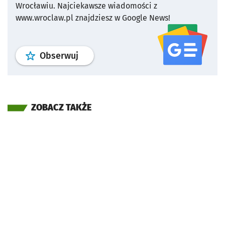
Wrocławiu.
Najciekawsze wiadomości z
www.wroclaw.pl znajdziesz w Google News!
profil
google news
serwisu wroclaw
Obserwuj
ZOBACZ TAKŻE