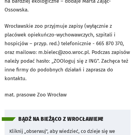
na bardziej ekologiczne – dodaje Marta Zając-
Ossowska.
Wrocławskie zoo przyjmuje zapisy (wyłącznie z
placówek opiekuńczo-wychowawczych, szpitali i
hospicjów – przyp. red.) telefonicznie - 665 870 370,
oraz mailowo:
m.bielec@zoo.wroc.pl
. Podczas zapisów
należy podać hasło: „ZOOloguj się z ING”. Zachęca też
inne firmy do podobnych działań i zaprasza do
kontaktu.
mat. prasowe Zoo Wrocław
BĄDŹ NA BIEŻĄCO Z WROCŁAWIEM!
Kliknij „obserwuj”, aby wiedzieć, co dzieje się we