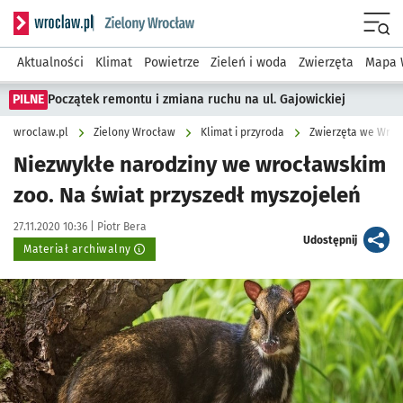
Serwis informacyjny wroclaw.pl podserwis: Środowisko we 
Menu
Aktualności
Klimat
Powietrze
Zieleń i woda
Zwierzęta
Mapa 
PILNE
Początek remontu i zmiana ruchu na ul. Gajowickiej
wroclaw.pl
Zielony Wrocław
Klimat i przyroda
Zwierzęta we Wroc
Niezwykłe narodziny we wrocławskim
zoo. Na świat przyszedł myszojeleń
Data publikacji:
Autor:
27.11.2020 10:36 |
Piotr Bera
artykuł
Udostępnij
Materiał archiwalny
Kliknij, aby powiększyć