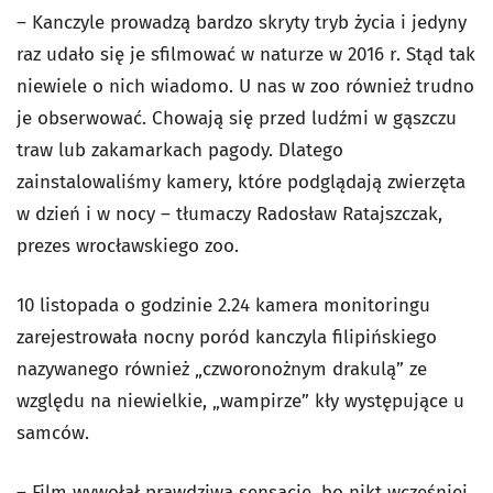
– Kanczyle prowadzą bardzo skryty tryb życia i jedyny
raz udało się je sfilmować w naturze w 2016 r. Stąd tak
niewiele o nich wiadomo. U nas w zoo również trudno
je obserwować. Chowają się przed ludźmi w gąszczu
traw lub zakamarkach pagody. Dlatego
zainstalowaliśmy kamery, które podglądają zwierzęta
w dzień i w nocy – tłumaczy Radosław Ratajszczak,
prezes wrocławskiego zoo.
10 listopada o godzinie 2.24 kamera monitoringu
zarejestrowała nocny poród kanczyla filipińskiego
nazywanego również „czworonożnym drakulą” ze
względu na niewielkie, „wampirze” kły występujące u
samców.
– Film wywołał prawdziwą sensację, bo nikt wcześniej