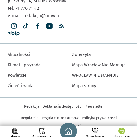
pl. Solny 14,
50-062
Wrocław
tel. 71 776 71 42
e-mail:
redakcja@araw.pl
Aktualności
Zwierzęta
Klimat i przyroda
Mapa Wrocław Nie Marnuje
Powietrze
WROCŁAW NIE MARNUJE
Zieleń i woda
Mapa strony
Inne informacje
Redakcja
Deklaracja dostępności
Newsletter
Regulamin
Regulamin konkursów
Polityka prywatności
Strona główna - wroclaw.pl
Ustawienia cookies
Powietrze