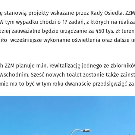
pę stanowią projekty wskazane przez Rady Osiedla. ZZM
 W tym wypadku chodzi o 17 zadań, z których na realiz
iej zauważalne będzie urządzanie za 450 tys. zł teren
iło wcześniejsze wykonanie oświetlenia oraz dalsze u
ZZM planuje m.in. rewitalizację jednego ze zbiorników
Wschodnim. Sześć nowych toalet zostanie także zains
umie ma to być w tym roku dwanaście przedsięwzięć za 7