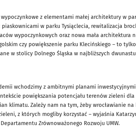
ce wypoczynkowe z elementami małej architektury w pa
z piaskownicami w parku Tysiąclecia, rewitalizacja br
laców wypoczynkowych oraz nowa mała architektura na
golskim czy powiększenie parku Klecińskiego – to tylk
wane w stolicy Dolnego Śląska w najbliższych dwunastu
emii wchodzimy z ambitnymi planami inwestycyjnymi 
ntekście powiększania potencjału terenów zieleni dla
ian klimatu. Zależy nam na tym, żeby wrocławianie na
ieleni, z których mogliby korzystać – wyjaśnia Katarz
r Departamentu Zrównoważonego Rozwoju UMW.