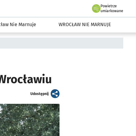
Powietrze
we Wrocławiu
dowisko we Wrocławiu
umiarkowane
ław Nie Marnuje
WROCŁAW NIE MARNUJE
 Wrocławiu
artykuł
Udostępnij