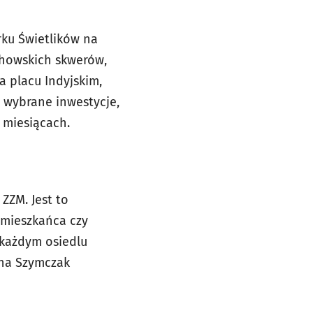
rku Świetlików na
ochowskich skwerów,
 placu Indyjskim,
o wybrane inwestycje,
 miesiącach.
ZZM. Jest to
 mieszkańca czy
 każdym osiedlu
yna Szymczak