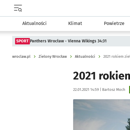
Menu główne portalu wroclaw.pl
Aktualności
Klimat
Powietrze
SPORT
Panthers Wrocław - Vienna Wikings 34:31
wroclaw.pl
Zielony Wrocław
Aktualności
2021 rokiem zie
2021 rokie
Data publikacji:
Autor:
22.01.2021 14:59 |
Bartosz Moch
Kliknij, aby powiększyć