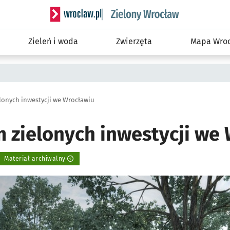
Serwis informacyjny wroclaw.pl podserwis: Śro
Zieleń i woda
Zwierzęta
Mapa Wroc
lonych inwestycji we Wrocławiu
m zielonych inwestycji we
Materiał archiwalny