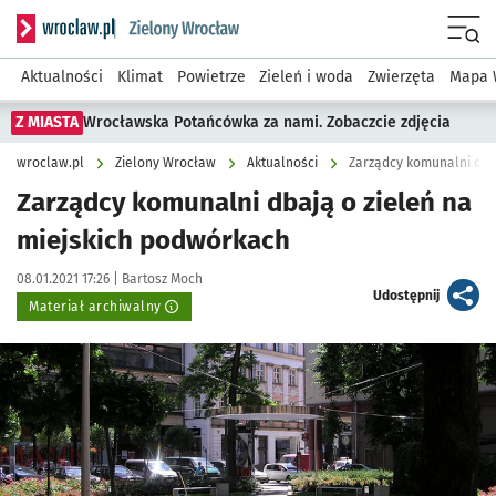
Serwis informacyjny wroclaw.pl podserwis: Środowisko we 
Menu
Aktualności
Klimat
Powietrze
Zieleń i woda
Zwierzęta
Mapa 
Z MIASTA
Wrocławska Potańcówka za nami. Zobaczcie zdjęcia
wroclaw.pl
Zielony Wrocław
Aktualności
Zarządcy komunalni dba
Zarządcy komunalni dbają o zieleń na
miejskich podwórkach
Data publikacji:
Autor:
08.01.2021 17:26 |
Bartosz Moch
artykuł
Udostępnij
Materiał archiwalny
Kliknij, aby powiększyć