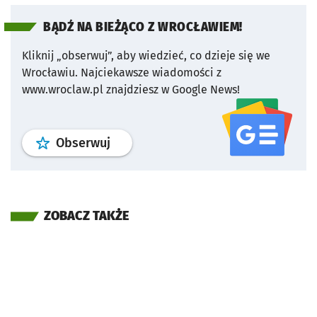
BĄDŹ NA BIEŻĄCO Z WROCŁAWIEM!
Kliknij „obserwuj”, aby wiedzieć, co dzieje się we
Wrocławiu.
Najciekawsze wiadomości z
www.wroclaw.pl znajdziesz w Google News!
profil
google news
serwisu wroclaw
Obserwuj
ZOBACZ TAKŻE