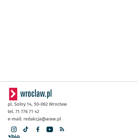
pl. Solny 14,
50-062
Wrocław
tel. 71 776 71 42
e-mail:
redakcja@araw.pl