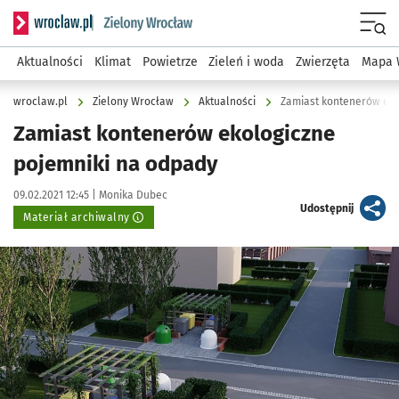
Serwis informacyjny wroclaw.pl podserwis: Środowisko we 
Menu
Aktualności
Klimat
Powietrze
Zieleń i woda
Zwierzęta
Mapa 
wroclaw.pl
Zielony Wrocław
Aktualności
Zamiast kontenerów eko
Zamiast kontenerów ekologiczne
pojemniki na odpady
Data publikacji:
Autor:
09.02.2021 12:45 |
Monika Dubec
artykuł
Udostępnij
Materiał archiwalny
Kliknij, aby powiększyć