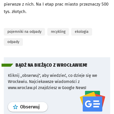
pierwsze z nich. Na I etap prac miasto przeznaczy 500
tys. złotych.
pojemniki na odpady
recykling
ekologia
odpady
BĄDŹ NA BIEŻĄCO Z WROCŁAWIEM!
Kliknij „obserwuj”, aby wiedzieć, co dzieje się we
Wrocławiu.
Najciekawsze wiadomości z
www.wroclaw.pl znajdziesz w Google News!
profil
google news
serwisu wroclaw
Obserwuj