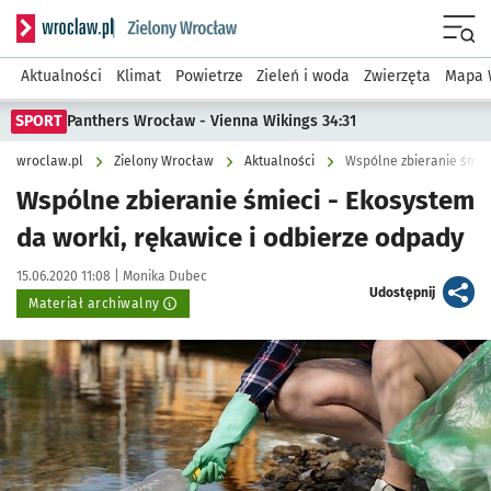
Serwis informacyjny wroclaw.pl podserwis: Środowisko we 
Menu
Aktualności
Klimat
Powietrze
Zieleń i woda
Zwierzęta
Mapa 
SPORT
Panthers Wrocław - Vienna Wikings 34:31
wroclaw.pl
Zielony Wrocław
Aktualności
Wspólne zbieranie śmiec
Wspólne zbieranie śmieci - Ekosystem
da worki, rękawice i odbierze odpady
Data publikacji:
Autor:
15.06.2020 11:08 |
Monika Dubec
artykuł
Udostępnij
Materiał archiwalny
Kliknij, aby powiększyć