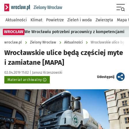
Serwis informacyjny wroclaw.pl podserwis: Środowisko we 
Menu
Aktualności
Klimat
Powietrze
Zieleń i woda
Zwierzęta
Mapa 
WROCŁAW
We Wrocławiu potrzebni pracownicy z kompetencjami
wroclaw.pl
Zielony Wrocław
Aktualności
Wrocławskie ulice będą 
Wrocławskie ulice będą częściej myte
i zamiatane [MAPA]
Data publikacji:
Autor:
02.04.2019 11:02 |
Janusz Krzeszowski
artykuł
Udostępnij
Materiał archiwalny
Kliknij, aby powiększyć