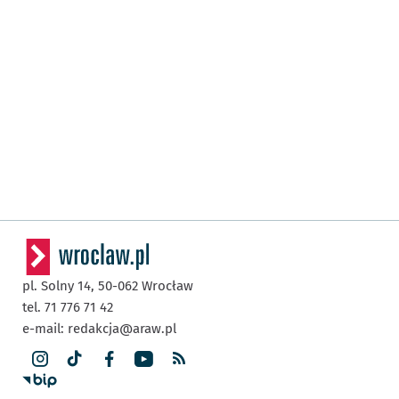
pl. Solny 14,
50-062
Wrocław
tel. 71 776 71 42
e-mail:
redakcja@araw.pl