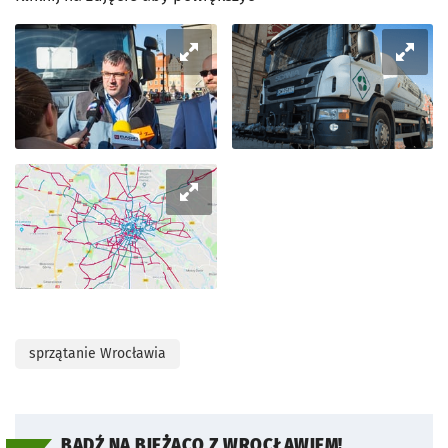
sprzątanie Wrocławia
BĄDŹ NA BIEŻĄCO Z WROCŁAWIEM!