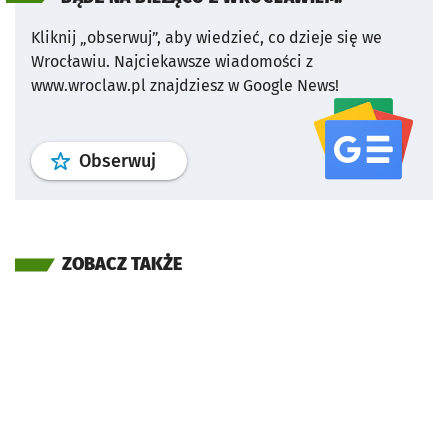
Kliknij „obserwuj”, aby wiedzieć, co dzieje się we
Wrocławiu.
Najciekawsze wiadomości z
www.wroclaw.pl znajdziesz w Google News!
profil
google news
serwisu wroclaw
Obserwuj
ZOBACZ TAKŻE