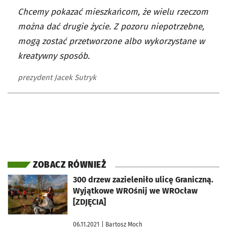
Chcemy pokazać mieszkańcom, że wielu rzeczom
można dać drugie życie. Z pozoru niepotrzebne,
mogą zostać przetworzone albo wykorzystane w
kreatywny sposób.
prezydent Jacek Sutryk
ZOBACZ RÓWNIEŻ
otworzy się w nowej karcie
300 drzew zazieleniło ulicę Graniczną.
Wyjątkowe WROśnij we WROcław
[ZDJĘCIA]
06.11.2021
| Bartosz Moch