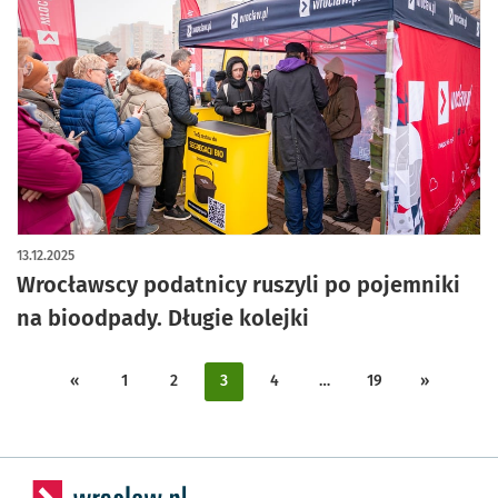
artykuł z galerią zdjęć
13.12.2025
Wrocławscy podatnicy ruszyli po pojemniki
na bioodpady. Długie kolejki
«
1
2
3
4
…
19
»