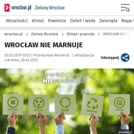
Serwis informacyjny wroclaw.pl podserwis: Środowisko we 
Menu
Aktualności
Klimat
Powietrze
Zieleń i woda
Zwierzęta
Mapa 
wroclaw.pl
Zielony Wrocław
Klimat i przyroda
WROCŁAW NIE MAR
WROCŁAW NIE MARNUJE
Data publikacji:
Autor:
05.03.2019 15:03 |
Przemysław Wronecki
|
aktualizacja:
artykuł
Udostępnij
rok temu, 26.02.2025
Kliknij, aby zobaczyć galerię
Kliknij, aby powiększyć
wroclaw.pl