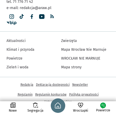
tel. 71 776 71 42
e-mail:
redakcja@araw.pl
Aktualności
Zwierzęta
Klimat i przyroda
Mapa Wrocław Nie Marnuje
Powietrze
WROCŁAW NIE MARNUJE
Zieleń i woda
Mapa strony
Inne informacje
Redakcja
Deklaracja dostępności
Newsletter
Regulamin
Regulamin konkursów
Polityka prywatności
Strona główna - wroclaw.pl
Ustawienia cookies
Powietrze
Nowe
Segregacja
WrocŁapki
© Copyright 2005-2026, ARAW S.A., Gmina Wrocław