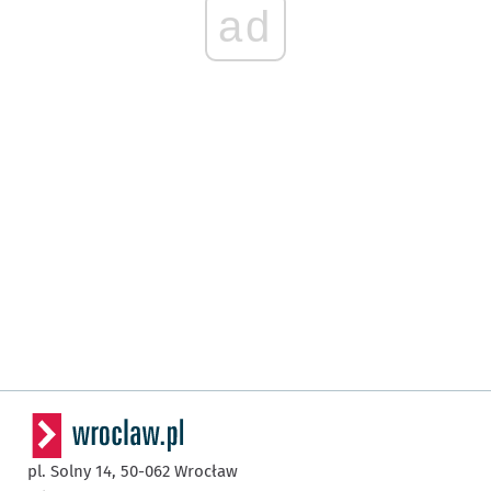
ad
pl. Solny 14,
50-062
Wrocław