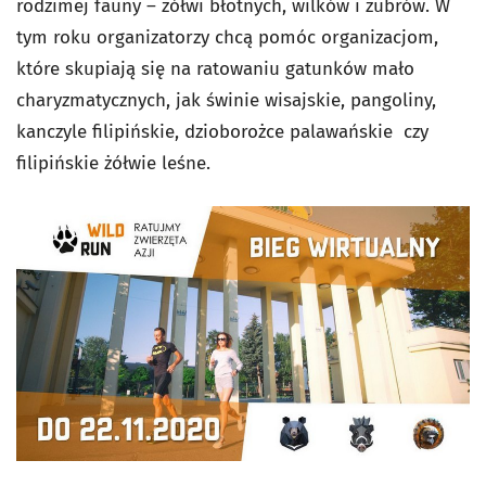
rodzimej fauny – żółwi błotnych, wilków i żubrów. W
tym roku organizatorzy chcą pomóc organizacjom,
które skupiają się na ratowaniu gatunków mało
charyzmatycznych, jak świnie wisajskie, pangoliny,
kanczyle filipińskie, dzioborożce palawańskie czy
filipińskie żółwie leśne.