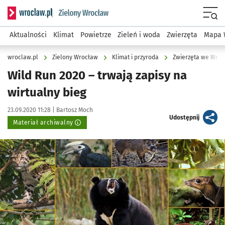
Serwis informacyjny wroclaw.pl podserwis: Środowisko we 
Menu
Aktualności
Klimat
Powietrze
Zieleń i woda
Zwierzęta
Mapa 
wroclaw.pl
Zielony Wrocław
Klimat i przyroda
Zwierzęta we Wroc
Wild Run 2020 – trwają zapisy na
wirtualny bieg
Data publikacji:
Autor:
23.09.2020 11:28 |
Bartosz Moch
artykuł
Udostępnij
Materiał archiwalny
Kliknij, aby powiększyć