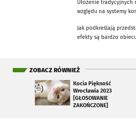
Ułożenie tradycyjnych 
względu na systemy ko
Jak podkreślają przeds
efekty są bardzo obiec
ZOBACZ RÓWNIEŻ
otworzy się w nowej karcie
Kocia Piękność
Wrocławia 2023
[GŁOSOWANIE
ZAKOŃCZONE]