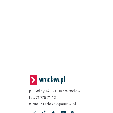
pl. Solny 14,
50-062
Wrocław
tel. 71 776 71 42
e-mail:
redakcja@araw.pl