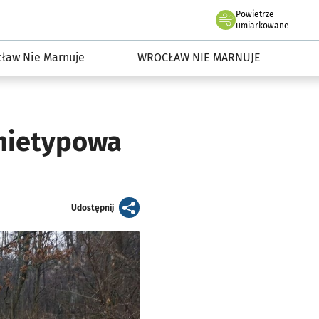
Powietrze
we Wrocławiu
dowisko we Wrocławiu
umiarkowane
ław Nie Marnuje
WROCŁAW NIE MARNUJE
 nietypowa
artykuł
Udostępnij