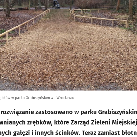
zrębków w parku Grabiszyńskim we Wrocławiu
 rozwiązanie zastosowano w parku Grabiszyński
wnianych zrębków, które Zarząd Zieleni Miejskie
ych gałęzi i innych ścinków. Teraz zamiast błotni