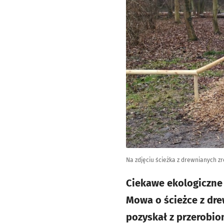
Na zdjęciu ścieżka z drewnianych 
Ciekawe ekologiczne
Mowa o ścieżce z dre
pozyskał z przerobion