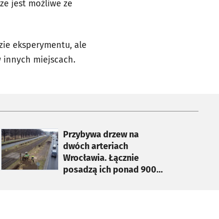
e jest możliwe ze
zie eksperymentu, ale
 innych miejscach.
otworzy się w nowej karcie
Przybywa drzew na
dwóch arteriach
Wrocławia. Łącznie
posadzą ich ponad 900
[WIDEO]