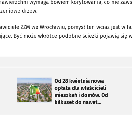
nawierzchni wymaga bowiem korytowania, co nie zawsz
rzeniowe drzew.
tawiciele ZZM we Wrocławiu, pomysł ten wciąż jest w fa
ujące. Być może wkrótce podobne ścieżki pojawią się w
otworzy się w nowej karcie
Od 28 kwietnia nowa
opłata dla właścicieli
mieszkań i domów. Od
kilkuset do nawet
tysiąca złotych