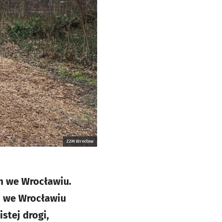
ZZM Wrocław
m we Wrocławiu.
j we Wrocławiu
stej drogi,