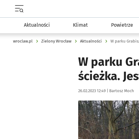
Menu główne portalu wroclaw.pl
Aktualności
Klimat
Powietrze
wroclaw.pl
Zielony Wrocław
Aktualności
W parku Gr
ścieżka. Je
Data publikacji:
Autor:
26.02.2023 12:49 |
Bartosz Moch
Kliknij, aby powiększyć