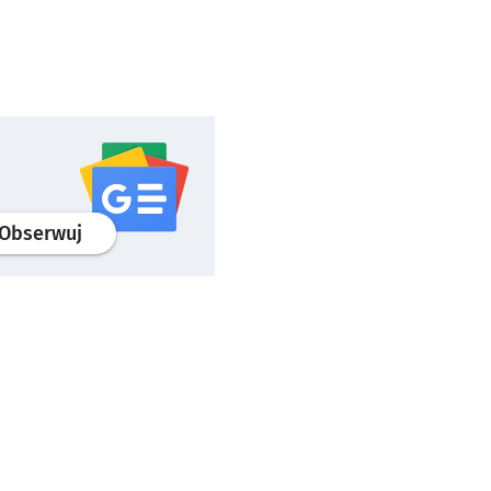
profil
google news
serwisu wroclaw.pl
Obserwuj