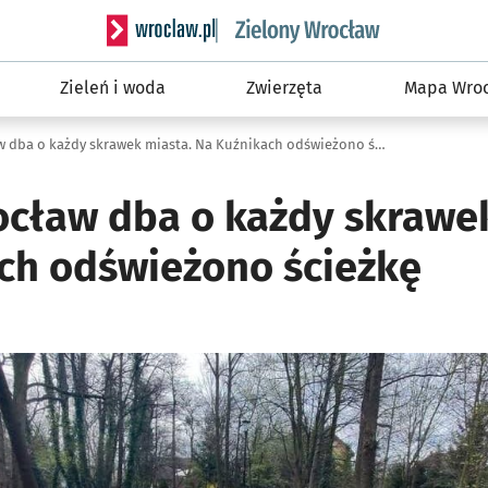
Serwis informacyjny wroclaw.pl podserwis: Śro
Zieleń i woda
Zwierzęta
Mapa Wroc
Zielony Wrocław dba o każdy skrawek miasta. Na Kuźnikach odświeżono ścieżkę
ocław dba o każdy skrawe
ch odświeżono ścieżkę
ię