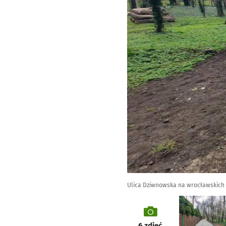
Ulica Dziwnowska na wrocławskich
galeria
6
zdjęć