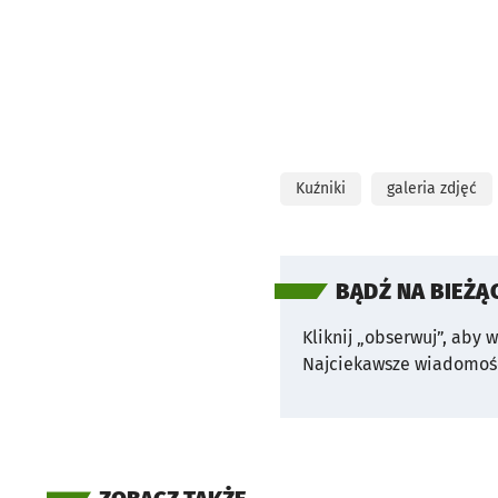
Kuźniki
galeria zdjęć
BĄDŹ NA BIEŻĄ
Kliknij „obserwuj”, aby 
Najciekawsze wiadomośc