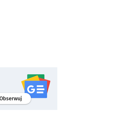
profil
google news
serwisu wroclaw.pl
Obserwuj