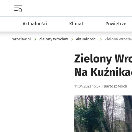
Menu główne portalu wroclaw.pl
Aktualności
Klimat
Powietrze
wroclaw.pl
Zielony Wrocław
Aktualności
Zielony Wr
Na Kuźnika
Data publikacji:
Autor:
11.04.2023 16:57 |
Bartosz Moch
Kliknij, aby zobaczyć galer