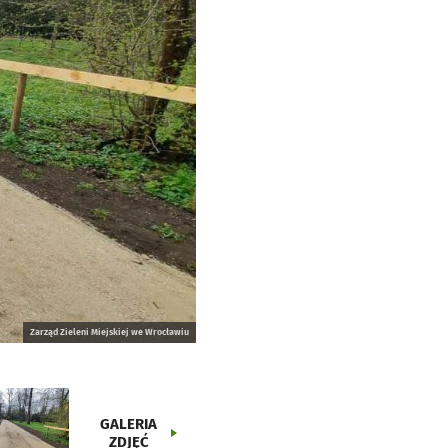
Zarząd Zieleni Miejskiej we Wrocławiu
GALERIA
ZDJĘĆ