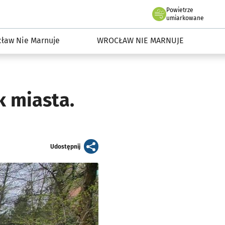
Powietrze
we Wrocławiu
dowisko we Wrocławiu
umiarkowane
ław Nie Marnuje
WROCŁAW NIE MARNUJE
k miasta.
artykuł
Udostępnij