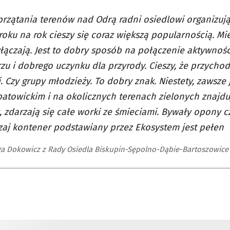
przątania terenów nad Odrą radni osiedlowi organizują
Z roku na rok cieszy się coraz większą popularnością. M
łączają. Jest to dobry sposób na połączenie aktywnoś
zu i dobrego uczynku dla przyrody. Cieszy, że przychod
. Czy grupy młodzieży. To dobry znak. Niestety, zawsze j
patowickim i na okolicznych terenach zielonych znajd
, zdarzają się całe worki ze śmieciami. Bywały opony cz
aj kontener podstawiany przez Ekosystem jest pełen
a Dokowicz z Rady Osiedla Biskupin-Sępolno-Dąbie-Bartoszowice