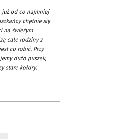
 już od co najmniej
ieszkańcy chętnie się
ci na świeżym
zą całe rodziny z
est co robić. Przy
ujemy dużo puszek,
y stare kołdry.