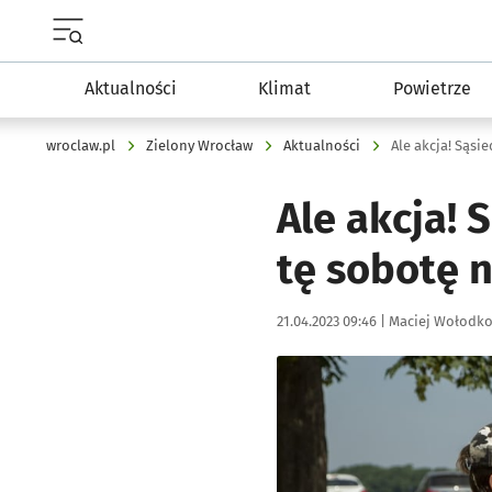
Menu główne portalu wroclaw.pl
Aktualności
Klimat
Powietrze
wroclaw.pl
Zielony Wrocław
Aktualności
Ale akcja! 
tę sobotę 
Data publikacji:
Autor:
21.04.2023 09:46 |
Maciej Wołodk
Kliknij, aby powiększyć