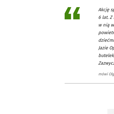
Akcję s
6 lat. 
w nią w
powietr
dziećmi
Jazie O
butelek
Zazwycz
mówi Olg