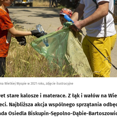
a Wielkiej Wyspie w 2021 roku, zdjęcie ilustracyjne
wet stare kalosze i materace. Z łąk i wałów na Wi
eci. Najbliższa akcja wspólnego sprzątania odbęd
ada Osiedla Biskupin-Sępolno-Dąbie-Bartoszowi