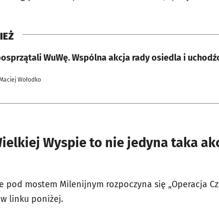
IEŻ
osprzątali WuWę. Wspólna akcja rady osiedla i uchodź
 Maciej Wołodko
ielkiej Wyspie to nie jedyna taka ak
le pod mostem Milenijnym rozpoczyna się „Operacja Cz
w linku poniżej.