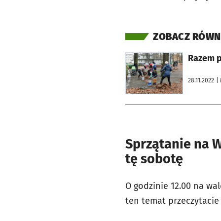
ZOBACZ RÓWN
otworzy się w nowej karcie
Razem p
28.11.2022
|
Sprzątanie na W
tę sobotę
O godzinie 12.00 na wa
ten temat przeczytacie 