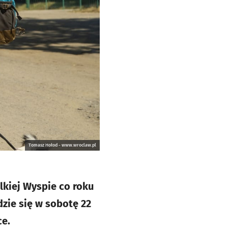
Tomasz Hołod - www.wroclaw.pl
elkiej Wyspie co roku
zie się w sobotę 22
ce.