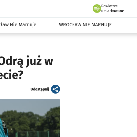
Powietrze
we Wrocławiu
dowisko we Wrocławiu
umiarkowane
ław Nie Marnuje
WROCŁAW NIE MARNUJE
Odrą już w
ecie?
artykuł
Udostępnij