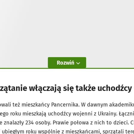
Rozwiń
zątanie włączają się także uchodźcy
rowali też mieszkańcy Pancernika. W dawnym akademiku
ego roku mieszkają uchodźcy wojenni z Ukrainy. Łączn
znalazły 234 osoby. Prawie połowa z nich to dzieci. C
W ubiegłym roku wspólnie z mieszkańcami, sprzątali te