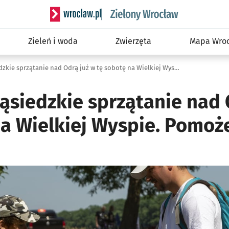
Serwis informacyjny wroclaw.pl podserwis: Śro
Zieleń i woda
Zwierzęta
Mapa Wroc
Ale akcja! Sąsiedzkie sprzątanie nad Odrą już w tę sobotę na Wielkiej Wyspie. Pomożecie?
Sąsiedzkie sprzątanie nad 
na Wielkiej Wyspie. Pomoż
o