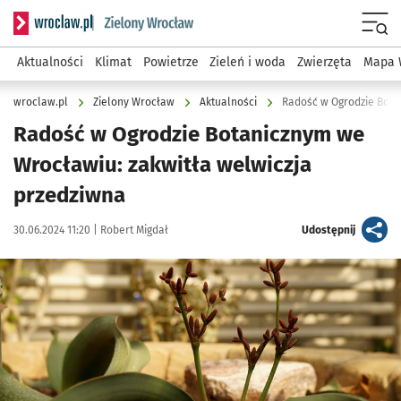
Serwis informacyjny wroclaw.pl podserwis: Środowisko we 
Menu
Aktualności
Klimat
Powietrze
Zieleń i woda
Zwierzęta
Mapa 
wroclaw.pl
Zielony Wrocław
Aktualności
Radość w Ogrodzie Bota
Radość w Ogrodzie Botanicznym we
Wrocławiu: zakwitła welwiczja
przedziwna
Data publikacji:
Autor:
artykuł
30.06.2024 11:20 |
Robert Migdał
Udostępnij
Kliknij, aby zobaczyć galerię