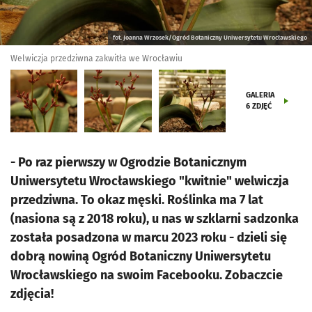
fot. Joanna Wrzosek/Ogród Botaniczny Uniwersytetu Wrocławskiego
Welwiczja przedziwna zakwitła we Wrocławiu
GALERIA
6
ZDJĘĆ
- Po raz pierwszy w Ogrodzie Botanicznym
Uniwersytetu Wrocławskiego "kwitnie" welwiczja
przedziwna. To okaz męski. Roślinka ma 7 lat
(nasiona są z 2018 roku), u nas w szklarni sadzonka
została posadzona w marcu 2023 roku - dzieli się
dobrą nowiną Ogród Botaniczny Uniwersytetu
Wrocławskiego na swoim Facebooku. Zobaczcie
zdjęcia!