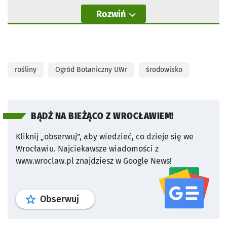
Rozwiń
rośliny
Ogród Botaniczny UWr
środowisko
BĄDŹ NA BIEŻĄCO Z WROCŁAWIEM!
Kliknij „obserwuj”, aby wiedzieć, co dzieje się we
Wrocławiu.
Najciekawsze wiadomości z
www.wroclaw.pl znajdziesz w Google News!
profil
google news
serwisu wroclaw
Obserwuj