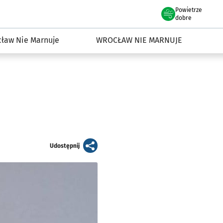
Powietrze
we Wrocławiu
dowisko we Wrocławiu
dobre
ław Nie Marnuje
WROCŁAW NIE MARNUJE
artykuł
Udostępnij