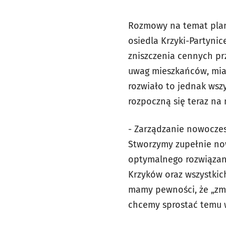
Rozmowy na temat plan
osiedla Krzyki-Partyni
zniszczenia cennych pr
uwag mieszkańców, mias
rozwiało to jednak wsz
rozpoczną się teraz na
- Zarządzanie nowocze
Stworzymy zupełnie now
optymalnego rozwiązani
Krzyków oraz wszystkich
mamy pewności, że „zmi
chcemy sprostać temu w