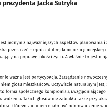
tu prezydenta Jacka Sutryka
 jest jednym z najważniejszych aspektów planowania 
ska przestrzeń – oprócz dobrej komunikacji miejskiej i
ający na poprawę jakości życia. A właśnie to jest moj
lenie ważna jest partycypacja. Zarządzanie nowoczes
aniem głosu mieszkańców. Oczywiście naturalnym jest
e to forma społecznego kompromisu, uwzględniającego s
w widzenia. Takich głosów nie zabrakło także przy ok
ektora, którego zadaniem miało być odprowadzenie wo