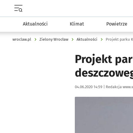
Menu główne portalu wroclaw.pl
Aktualności
Klimat
Powietrze
wroclaw.pl
Zielony Wrocław
Aktualności
Projekt parku 
Projekt par
deszczowe
Data publikacji:
Autor:
04.06.2020 14:59 |
Redakcja www.w
Kliknij, aby powiększyć