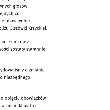
tywnych głosów
lejnych co
ełne obaw wobec
iżu Olszówki Krzyckiej.
 mieszkańców z
ości zostały starannie
ecydowaliśmy o zmianie
 do niezbędnego
 po objęciu obowiązków
do zmian klimatu i