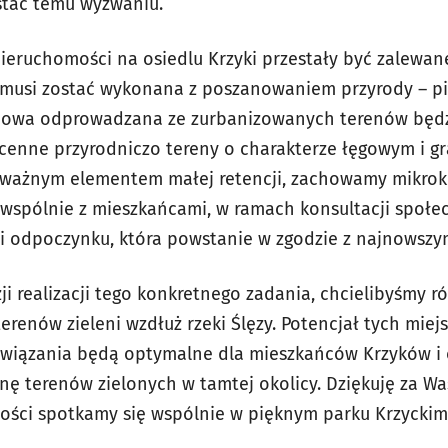
stać temu wyzwaniu.
 nieruchomości na osiedlu Krzyki przestały być zalewa
a musi zostać wykonana z poszanowaniem przyrody – p
wa odprowadzana ze zurbanizowanych terenów będzi
ą cenne przyrodniczo tereny o charakterze łęgowym i 
ważnym elementem małej retencji, zachowamy mikrokl
 wspólnie z mieszkańcami, w ramach konsultacji społe
i i odpoczynku, która powstanie w zgodzie z najnowszy
zji realizacji tego konkretnego zadania, chcielibyśmy r
renów zieleni wzdłuż rzeki Ślęzy. Potencjał tych miejsc
iązania będą optymalne dla mieszkańców Krzyków i
 terenów zielonych w tamtej okolicy. Dziękuję za Was
złości spotkamy się wspólnie w pięknym parku Krzyckim