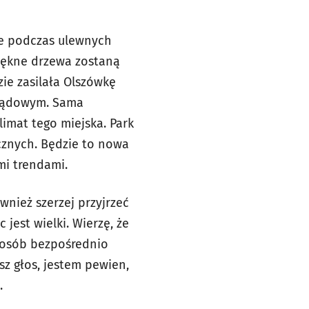
ne podczas ulewnych
iękne drzewa zostaną
e zasilała Olszówkę
grądowym. Sama
imat tego miejska. Park
cznych. Będzie to nowa
mi trendami.
ównież szerzej przyjrzeć
 jest wielki. Wierzę, że
 osób bezpośrednio
z głos, jestem pewien,
.