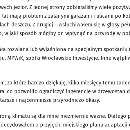
owych jezior. Z jednej strony odbieraliśmy wiele pozy
 lat mają problem z zalanymi garażami i ulicami po ko
ach deszczu. Z drugiej – wsłuchiwałem się w głosy p
o, w jaki sposób mógłby on wpłynąć na przyrodę w pobl
ała rozwiana lub wyjaśniona na specjalnym spotkaniu
du, MPWiK, spółki Wrocławskie Inwestycje. Inne wątpliw
om, za które bardzo dziękuję, kilka miesięcy temu zad
ora, co pozwoliło ograniczyć ingerencję w drzewostan
arsze i najcenniejsze przyrodniczo okazy.
roną klimatu są dla mnie niezmiernie ważne. Dlatego
decydowałem o przyjęciu miejskiego planu adaptacji 