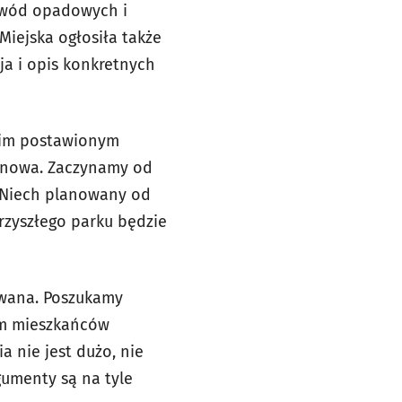
 wód opadowych i
iejska ogłosiła także
ja i opis konkretnych
tkim postawionym
 nowa. Zaczynamy od
. Niech planowany od
zyszłego parku będzie
owana. Poszukamy
om mieszkańców
a nie jest dużo, nie
gumenty są na tyle