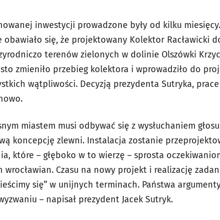
owanej inwestycji prowadzone były od kilku miesięcy
ce obawiało się, że projektowany Kolektor Racławicki 
zyrodniczo terenów zielonych w dolinie Olszówki Krzy
to zmieniło przebieg kolektora i wprowadziło do proj
ystkich wątpliwości. Decyzją prezydenta Sutryka, prac
 nowo.
snym miastem musi odbywać się z wysłuchaniem głosu
ą koncepcję zlewni. Instalacja zostanie przeprojekt
a, które – głęboko w to wierzę – sprosta oczekiwani
 wrocławian. Czasu na nowy projekt i realizację zadani
eścimy się” w unijnych terminach. Państwa argumenty 
yzwaniu – napisał prezydent Jacek Sutryk.