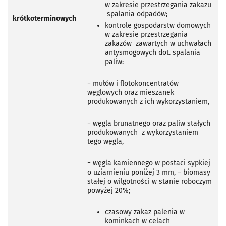
w zakresie przestrzegania zakazu
spalania odpadów;
krótkoterminowych
kontrole gospodarstw domowych
w zakresie przestrzegania
zakazów
zawartych w uchwałach
antysmogowych dot. spalania
paliw:
−
mułów i flotokoncentratów
węglowych oraz mieszanek
produkowanych z ich wykorzystaniem,
−
węgla brunatnego oraz paliw stałych
produkowanych
z wykorzystaniem
tego węgla,
−
węgla kamiennego w postaci sypkiej
o uziarnieniu poniżej 3 mm,
−
biomasy
stałej o wilgotności w stanie roboczym
powyżej 20%;
czasowy zakaz palenia w
kominkach w celach