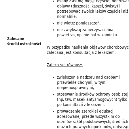
osoby z astmą mogą częściej odczuwa
objawy (duszność, kaszel, świsty) i
potrzebować swoich leków częściej niż
normalnie,
nie wietrz pomieszczeń,
nie zwiększaj zanieczyszczenia
powietrza, np. nie pal w kominku.
Zalecane
środki
ostrożności
W przypadku nasilenia objawów chorobowyc
zalecana jest konsultacja z lekarzem.
Zaleca się również:
zwiększenie nadzoru nad osobami
przewlekle chorymi, w tym
niepełnosprawnymi,
stosowanie środków ochrony osobistej
(np. tzw. masek antysmogowych) tylko
po konsultacji z lekarzem,
prowadzenie szerokiej edukacji
adresowanej przede wszystkim do
uczniów szkół podstawowych, średnich
oraz ich prawnych opiekunów, dotycząc