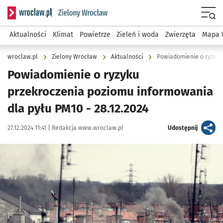
Serwis informacyjny wroclaw.pl podserwis: Środowisko we 
Menu
Aktualności
Klimat
Powietrze
Zieleń i woda
Zwierzęta
Mapa 
wroclaw.pl
Zielony Wrocław
Aktualności
Powiadomienie o ryzyku
Powiadomienie o ryzyku
przekroczenia poziomu informowania
dla pyłu PM10 - 28.12.2024
Data publikacji:
Autor:
artykuł
27.12.2024 11:41 |
Redakcja www.wroclaw.pl
Udostępnij
Kliknij, aby powiększyć