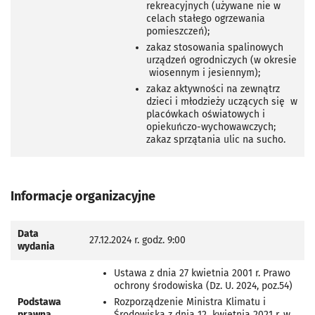
rekreacyjnych (używane nie w
celach stałego ogrzewania
pomieszczeń);
zakaz stosowania spalinowych
urządzeń ogrodniczych (w okresie
wiosennym i jesiennym);
zakaz aktywności na zewnątrz
dzieci i młodzieży uczących się
w
placówkach oświatowych i
opiekuńczo-wychowawczych;
zakaz sprzątania ulic na sucho.
Informacje organizacyjne
Data
27.12.2024 r. godz. 9:00
wydania
Ustawa z dnia 27 kwietnia 2001 r. Prawo
ochrony środowiska (Dz. U. 2024, poz.54)
Podstawa
Rozporządzenie Ministra Klimatu i
prawna
Środowiska z dnia 12 kwietnia 2021 r. w