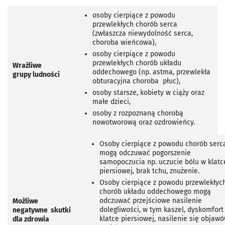
osoby cierpiące z powodu
przewlekłych chorób serca
(zwłaszcza niewydolność serca,
choroba wieńcowa),
osoby cierpiące z powodu
przewlekłych chorób układu
Wrażliwe
oddechowego (np. astma, przewlekła
grupy
ludności
obturacyjna choroba płuc),
osoby starsze, kobiety w ciąży oraz
małe dzieci,
osoby z rozpoznaną chorobą
nowotworową oraz ozdrowieńcy.
Osoby cierpiące z powodu chorób serc
mogą odczuwać pogorszenie
samopoczucia np. uczucie bólu w klatc
piersiowej, brak tchu, znużenie.
Osoby cierpiące z powodu przewlekłyc
chorób układu oddechowego mogą
odczuwać przejściowe nasilenie
Możliwe
dolegliwości, w tym kaszel, dyskomfort
negatywne skutki
klatce piersiowej, nasilenie się objaw
dla zdrowia