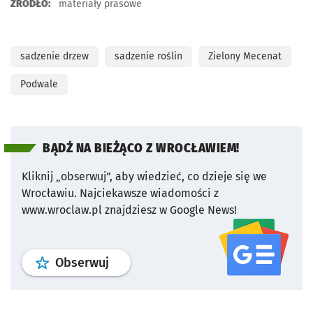
ŹRÓDŁO:
materiały prasowe
sadzenie drzew
sadzenie roślin
Zielony Mecenat
Podwale
BĄDŹ NA BIEŻĄCO Z WROCŁAWIEM!
Kliknij „obserwuj”, aby wiedzieć, co dzieje się we
Wrocławiu.
Najciekawsze wiadomości z
www.wroclaw.pl znajdziesz w Google News!
profil
google news
serwisu wroclaw
Obserwuj