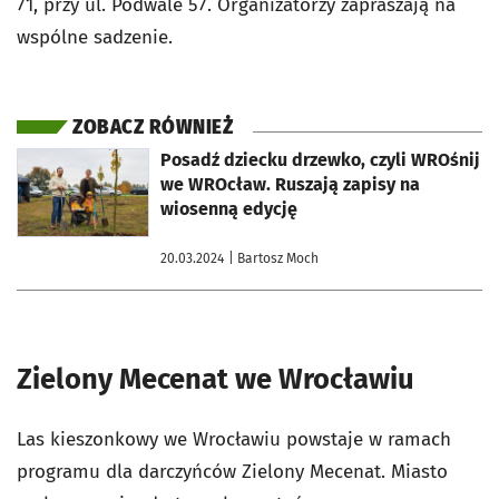
71, przy ul. Podwale 57. Organizatorzy zapraszają na
wspólne sadzenie.
ZOBACZ RÓWNIEŻ
otworzy się w nowej karcie
Posadź dziecku drzewko, czyli WROśnij
we WROcław. Ruszają zapisy na
wiosenną edycję
20.03.2024
| Bartosz Moch
Zielony Mecenat we Wrocławiu
Las kieszonkowy we Wrocławiu powstaje w ramach
programu dla darczyńców Zielony Mecenat. Miasto