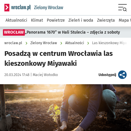
Serwis informacyjny wroclaw.pl podserwis: Środowisko we 
Menu
Aktualności
Klimat
Powietrze
Zieleń i woda
Zwierzęta
Mapa 
WROCŁAW
„Panorama 1670” w Hali Stulecia – zdjęcia z soboty
wroclaw.pl
Zielony Wrocław
Aktualności
Las kieszonkowy Miyawa
Posadzą w centrum Wrocławia las
kieszonkowy Miyawaki
Data publikacji:
Autor:
artykuł
20.03.2024 17:48 |
Maciej Wołodko
Udostępnij
Kliknij, aby powiększyć