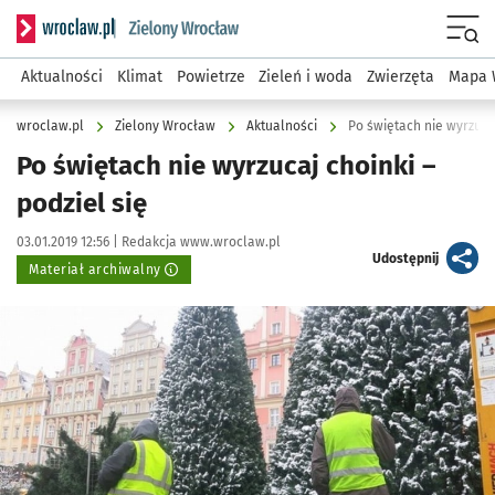
Serwis informacyjny wroclaw.pl podserwis: Środowisko we 
Menu
Aktualności
Klimat
Powietrze
Zieleń i woda
Zwierzęta
Mapa 
wroclaw.pl
Zielony Wrocław
Aktualności
Po świętach nie wyrzucaj
Po świętach nie wyrzucaj choinki –
podziel się
Data publikacji:
Autor:
03.01.2019 12:56 |
Redakcja www.wroclaw.pl
artykuł
Udostępnij
Materiał archiwalny
Kliknij, aby powiększyć