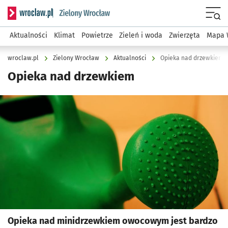
Serwis informacyjny wroclaw.pl podserwis: Środowisko we 
Menu
Aktualności
Klimat
Powietrze
Zieleń i woda
Zwierzęta
Mapa 
wroclaw.pl
Zielony Wrocław
Aktualności
Opieka nad drzewkiem
Opieka nad drzewkiem
Kliknij, aby powiększyć
Opieka nad minidrzewkiem owocowym jest bardzo