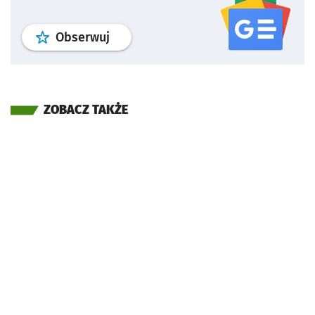
profil
google news
serwisu wroclaw
Obserwuj
ZOBACZ TAKŻE