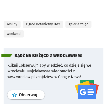
rośliny
Ogród Botaniczny UWr
galeria zdjęć
weekend
BĄDŹ NA BIEŻĄCO Z WROCŁAWIEM!
Kliknij „obserwuj”, aby wiedzieć, co dzieje się we
Wrocławiu.
Najciekawsze wiadomości z
www.wroclaw.pl znajdziesz w Google News!
profil
google news
serwisu wroclaw
Obserwuj