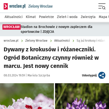
Serwis informacyjny wroclaw.pl podserwis: Środowisko we 
Menu
Aktualności
Klimat
Powietrze
Zieleń i woda
Zwierzęta
Mapa 
WROCŁAW
Stadion na Brochowie z nowym zapleczem dla
sportowców | ZDJĘCIA
wroclaw.pl
Zielony Wrocław
Aktualności
Są już krokusy i różane
Dywany z krokusów i różaneczniki.
Ogród Botaniczny czynny również w
marcu. Jest nowy cennik
Data publikacji:
Autor:
artykuł
08.03.2024 19:59 |
Mariola Szczyrba
Udostępnij
Kliknij, aby zobaczyć galerię