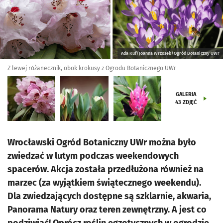
Ada Kuf/Joanna Wrzosek/Ogród Botaniczny UWr
Z lewej różanecznik, obok krokusy z Ogrodu Botanicznego UWr
GALERIA
43
ZDJĘĆ
Wrocławski Ogród Botaniczny UWr można było
zwiedzać w lutym podczas weekendowych
spacerów. Akcja została przedłużona również na
marzec (za wyjątkiem świątecznego weekendu).
Dla zwiedzających dostępne są szklarnie, akwaria,
Panorama Natury oraz teren zewnętrzny. A jest co