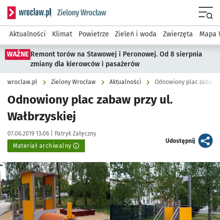
Serwis informacyjny wroclaw.pl podserwis: Środowisko we 
Menu
Aktualności
Klimat
Powietrze
Zieleń i woda
Zwierzęta
Mapa 
WAŻNE
Remont torów na Stawowej i Peronowej. Od 8 sierpnia
zmiany dla kierowców i pasażerów
wroclaw.pl
Zielony Wrocław
Aktualności
Odnowiony plac zabaw pr
Odnowiony plac zabaw przy ul.
Wałbrzyskiej
Data publikacji:
Autor:
07.06.2019 13:06 |
Patryk Załęczny
artykuł
Udostępnij
Materiał archiwalny
Kliknij, aby powiększyć