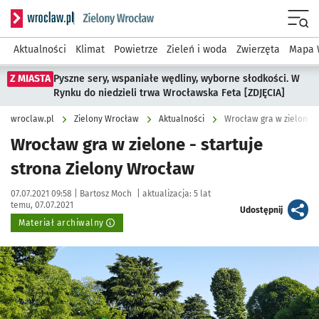
Serwis informacyjny wroclaw.pl podserwis: Środowisko we 
Menu
Aktualności
Klimat
Powietrze
Zieleń i woda
Zwierzęta
Mapa 
Z MIASTA
Pyszne sery, wspaniałe wędliny, wyborne słodkości. W
Rynku do niedzieli trwa Wrocławska Feta [ZDJĘCIA]
wroclaw.pl
Zielony Wrocław
Aktualności
Wrocław gra w zielone -
Wrocław gra w zielone - startuje
strona Zielony Wrocław
Data publikacji:
Autor:
07.07.2021 09:58 |
Bartosz Moch
|
aktualizacja:
5 lat
temu, 07.07.2021
artykuł
Udostępnij
Materiał archiwalny
Kliknij, aby powiększyć