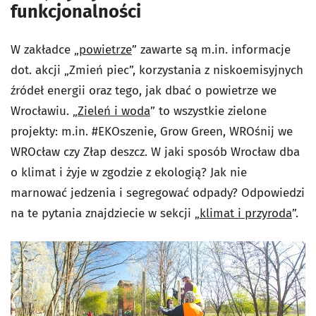
funkcjonalności
W zakładce „
powietrze
” zawarte są m.in. informacje
dot. akcji „Zmień piec”, korzystania z niskoemisyjnych
źródeł energii oraz tego, jak dbać o powietrze we
Wrocławiu. „
Zieleń i woda
” to wszystkie zielone
projekty: m.in. #EKOszenie, Grow Green, WROśnij we
WROcław czy Złap deszcz. W jaki sposób Wrocław dba
o klimat i żyje w zgodzie z ekologią? Jak nie
marnować jedzenia i segregować odpady? Odpowiedzi
na te pytania znajdziecie w sekcji „
klimat i przyroda
”.