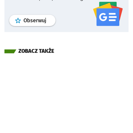
profil
google news
serwisu wroclaw
Obserwuj
ZOBACZ TAKŻE