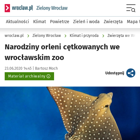
Serwis informacyjny wroclaw.pl podserwis: Środowisko we 
Menu
Aktualności
Klimat
Powietrze
Zieleń i woda
Zwierzęta
Mapa 
wroclaw.pl
Zielony Wrocław
Klimat i przyroda
Zwierzęta we Wroc
Narodziny orleni cętkowanych we
wrocławskim zoo
Data publikacji:
Autor:
23.06.2020 14:45 |
Bartosz Moch
artykuł
Udostępnij
Materiał archiwalny
Kliknij, aby powiększyć