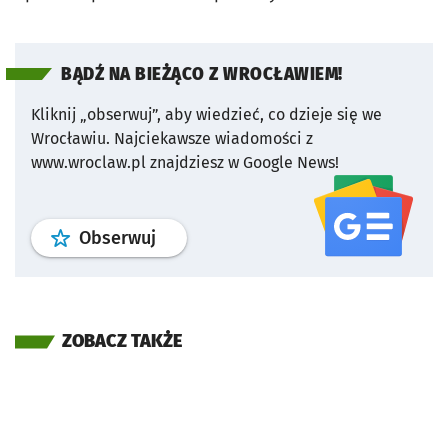
BĄDŹ NA BIEŻĄCO Z WROCŁAWIEM!
Kliknij „obserwuj”, aby wiedzieć, co dzieje się we
Wrocławiu.
Najciekawsze wiadomości z
www.wroclaw.pl znajdziesz w Google News!
profil
google news
serwisu wroclaw
Obserwuj
ZOBACZ TAKŻE