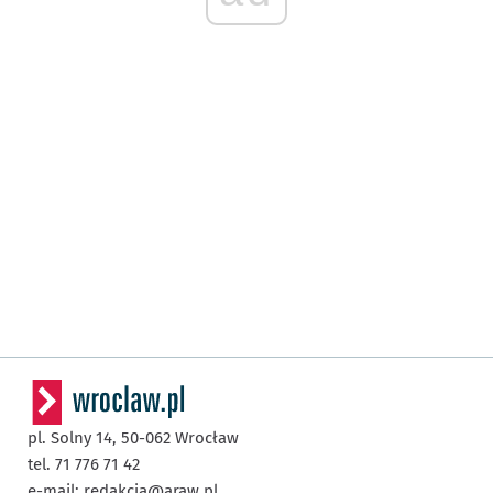
pl. Solny 14,
50-062
Wrocław
tel. 71 776 71 42
e-mail:
redakcja@araw.pl