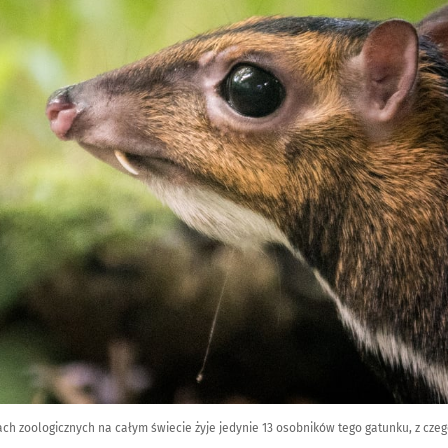
h zoologicznych na całym świecie żyje jedynie 13 osobników tego gatunku, z czego