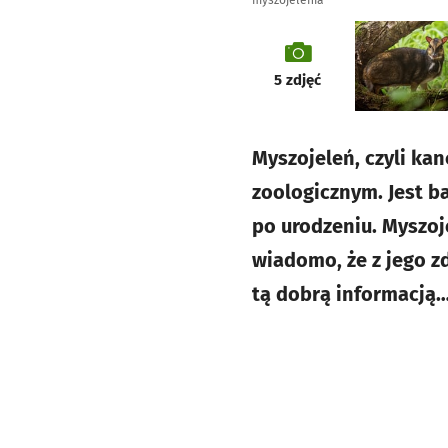
myszojelenia
galeria
5
zdjęć
Myszojeleń, czyli kan
zoologicznym. Jest b
po urodzeniu. Myszoj
wiadomo, że z jego z
tą dobrą informacją