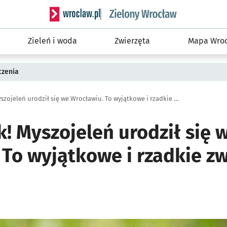
Serwis informacyjny wroclaw.pl podserwis: Śro
Zieleń i woda
Zwierzęta
Mapa Wroc
czenia
Ale słodziak! Myszojeleń urodził się we Wrocławiu. To wyjątkowe i rzadkie zwierzę (ZDJĘCIA)
k! Myszojeleń urodził się 
 To wyjątkowe i rzadkie zw
ię