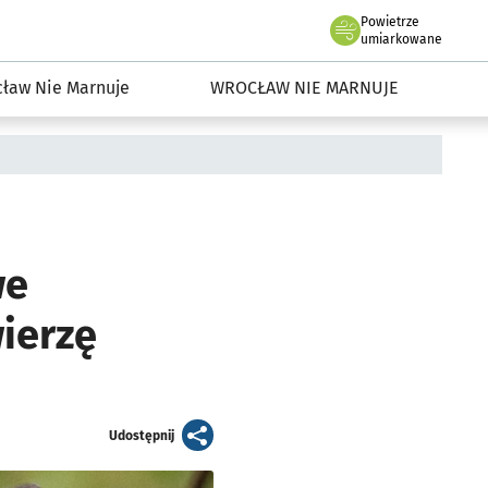
Powietrze
we Wrocławiu
dowisko we Wrocławiu
umiarkowane
ław Nie Marnuje
WROCŁAW NIE MARNUJE
we
ierzę
artykuł
Udostępnij