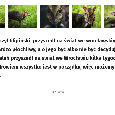
czyl filipiński, przyszedł na świat we wrocławsk
ardzo płochliwy, a o jego być albo nie być decyd
eleń przyszedł na świat we Wrocławiu kilka tygod
drowiem wszystko jest w porządku, więc możemy 
…
REKLAMA