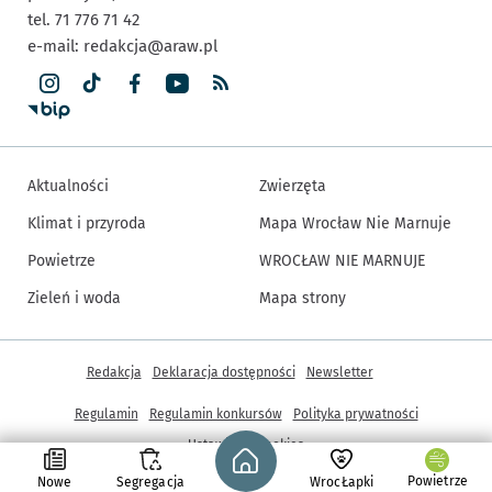
tel. 71 776 71 42
e-mail:
redakcja@araw.pl
Aktualności
Zwierzęta
Klimat i przyroda
Mapa Wrocław Nie Marnuje
Powietrze
WROCŁAW NIE MARNUJE
Zieleń i woda
Mapa strony
Inne informacje
Redakcja
Deklaracja dostępności
Newsletter
Regulamin
Regulamin konkursów
Polityka prywatności
Strona główna - wroclaw.pl
Ustawienia cookies
Powietrze
Nowe
Segregacja
WrocŁapki
© Copyright 2005-2026, ARAW S.A., Gmina Wrocław