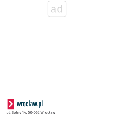
ad
pl. Solny 14,
50-062
Wrocław