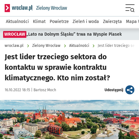
Serwis informacyjny wroclaw.pl podserwis: Środowisko we 
Menu
Aktualności
Klimat
Powietrze
Zieleń i woda
Zwierzęta
Mapa 
WROCŁAW
„Lato na Dolnym Śląsku” trwa na Wyspie Piasek
wroclaw.pl
Zielony Wrocław
Aktualności
Jest lider trzeciego sektora do
kontaktu w sprawie kontraktu
klimatycznego. Kto nim został?
Data publikacji:
Autor:
artykuł
16.10.2022 18:15 |
Bartosz Moch
Udostępnij
Kliknij, aby powiększyć