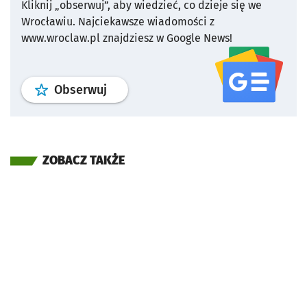
Kliknij „obserwuj”, aby wiedzieć, co dzieje się we
Wrocławiu.
Najciekawsze wiadomości z
www.wroclaw.pl znajdziesz w Google News!
profil
google news
serwisu wroclaw
Obserwuj
ZOBACZ TAKŻE