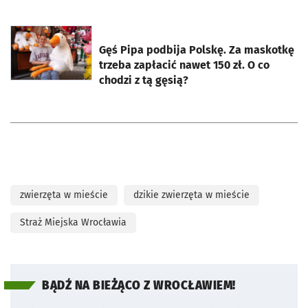
otworzy się w nowej karcie
Gęś Pipa podbija Polskę. Za maskotkę
trzeba zapłacić nawet 150 zł. O co
chodzi z tą gęsią?
zwierzęta w mieście
dzikie zwierzęta w mieście
Straż Miejska Wrocławia
BĄDŹ NA BIEŻĄCO Z WROCŁAWIEM!