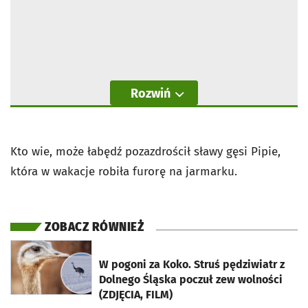
Rozwiń
Kto wie, może łabędź pozazdrościł sławy gęsi Pipie,
która w wakacje robiła furorę na jarmarku.
ZOBACZ RÓWNIEŻ
otworzy się w nowej karcie
W pogoni za Koko. Struś pędziwiatr z
Dolnego Śląska poczuł zew wolności
(ZDJĘCIA, FILM)