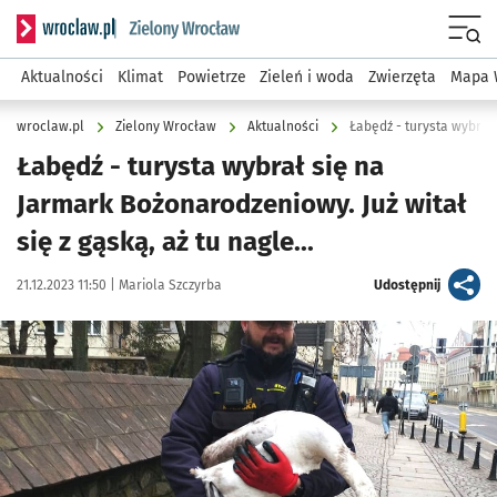
Serwis informacyjny wroclaw.pl podserwis: Środowisko we 
Menu
Aktualności
Klimat
Powietrze
Zieleń i woda
Zwierzęta
Mapa 
wroclaw.pl
Zielony Wrocław
Aktualności
Łabędź - turysta wybrał
Łabędź - turysta wybrał się na
Jarmark Bożonarodzeniowy. Już witał
się z gąską, aż tu nagle...
Data publikacji:
Autor:
artykuł
21.12.2023 11:50 |
Mariola Szczyrba
Udostępnij
Kliknij, aby powiększyć