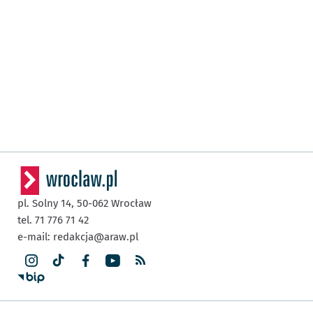
pl. Solny 14,
50-062
Wrocław
tel. 71 776 71 42
e-mail:
redakcja@araw.pl