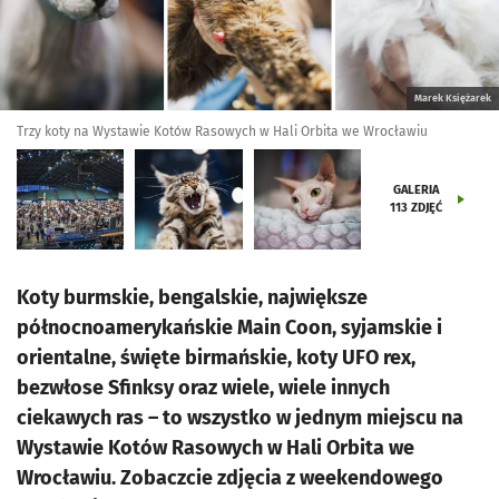
Marek Księżarek
Trzy koty na Wystawie Kotów Rasowych w Hali Orbita we Wrocławiu
GALERIA
113
ZDJĘĆ
Koty burmskie, bengalskie, największe
północnoamerykańskie Main Coon, syjamskie i
orientalne, święte birmańskie, koty UFO rex,
bezwłose Sfinksy oraz wiele, wiele innych
ciekawych ras – to wszystko w jednym miejscu na
Wystawie Kotów Rasowych w Hali Orbita we
Wrocławiu. Zobaczcie zdjęcia z weekendowego