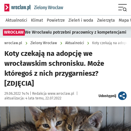
Serwis informacyjny wroclaw.pl podserwis: Środowisko we 
Menu
Aktualności
Klimat
Powietrze
Zieleń i woda
Zwierzęta
Mapa 
WROCŁAW
We Wrocławiu potrzebni pracownicy z kompetencjami
wroclaw.pl
Zielony Wrocław
Aktualności
Koty czekają na adopcję we
wrocławskim schronisku. Może
któregoś z nich przygarniesz?
[ZDJĘCIA]
Data publikacji:
Autor:
29.06.2022 14:14 |
Redakcja www.wroclaw.pl
|
artykuł
Udostępnij
aktualizacja:
4 lata temu, 22.07.2022
Kliknij, aby zobaczyć galerię