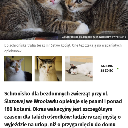
TOZ Schronisko dla Bezdomnych Zwierząt we Wrocławiu
Do schroniska trafia teraz mnóstwo kociąt. One też czekają na wspaniałych
opiekunów!
GALERIA
38
ZDJĘĆ
Schronisko dla bezdomnych zwierząt przy ul.
Ślazowej we Wrocławiu opiekuje się psami i ponad
180 kotami. Okres wakacyjny jest szczególnym
czasem dla takich ośrodków: ludzie raczej myślą o
wyjeździe na urlop, niż o przygarnięciu do domu