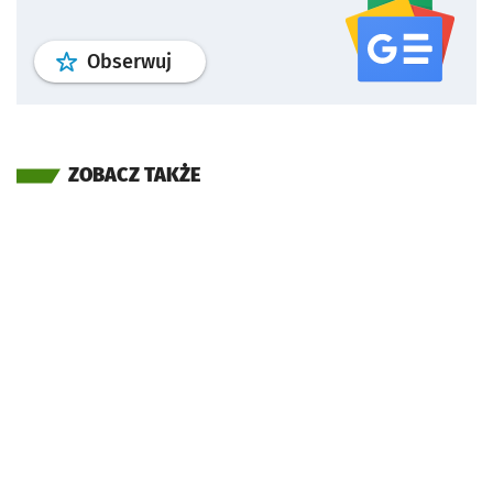
profil
google news
serwisu wroclaw
Obserwuj
ZOBACZ TAKŻE