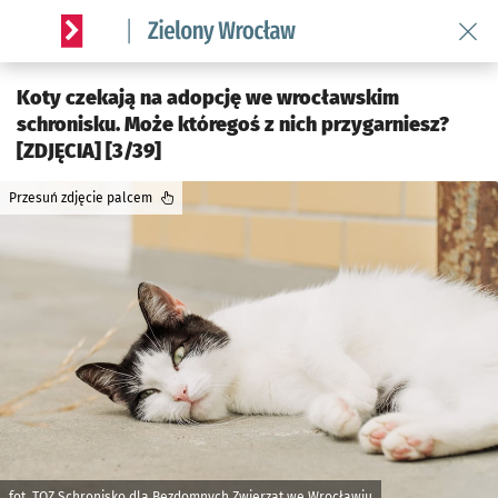
Wróć 
Serwis informacyjny wroclaw.pl podserwis: Środowisko we 
Koty czekają na adopcję we wrocławskim
schronisku. Może któregoś z nich przygarniesz?
[ZDJĘCIA] [3/39]
Przesuń zdjęcie palcem
fot. TOZ Schronisko dla Bezdomnych Zwierząt we Wrocławiu