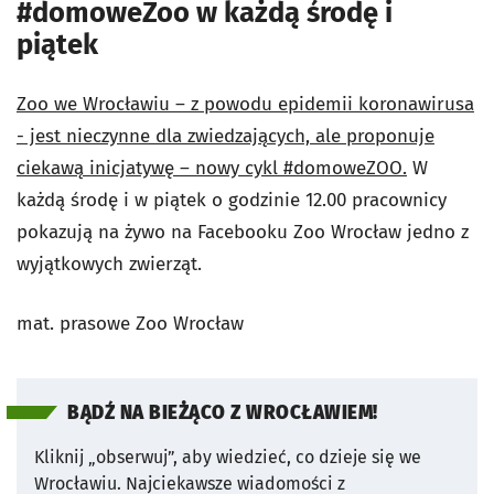
#domoweZoo w każdą środę i
piątek
Zoo we Wrocławiu – z powodu epidemii koronawirusa
- jest nieczynne dla zwiedzających, ale proponuje
ciekawą inicjatywę – nowy cykl #domoweZOO.
W
każdą środę i w piątek o godzinie 12.00 pracownicy
pokazują na żywo na Facebooku Zoo Wrocław jedno z
wyjątkowych zwierząt.
mat. prasowe Zoo Wrocław
BĄDŹ NA BIEŻĄCO Z WROCŁAWIEM!
Kliknij „obserwuj”, aby wiedzieć, co dzieje się we
Wrocławiu.
Najciekawsze wiadomości z