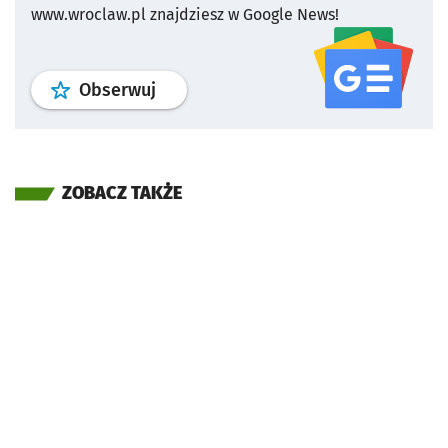
www.wroclaw.pl znajdziesz w Google News!
profil
google news
serwisu wroclaw
Obserwuj
ZOBACZ TAKŻE