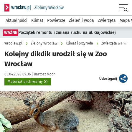
Serwis informacyjny wroclaw.pl podserwis: Środowisko we 
Menu
Aktualności
Klimat
Powietrze
Zieleń i woda
Zwierzęta
Mapa 
WAŻNE
Początek remontu i zmiana ruchu na ul. Gajowickiej
wroclaw.pl
Zielony Wrocław
Klimat i przyroda
Zwierzęta we Wroc
Kolejny dikdik urodził się w Zoo
Wrocław
Data publikacji:
Autor:
03.04.2020 09:36 |
Bartosz Moch
artykuł
Udostępnij
Materiał archiwalny
Kliknij, aby powiększyć