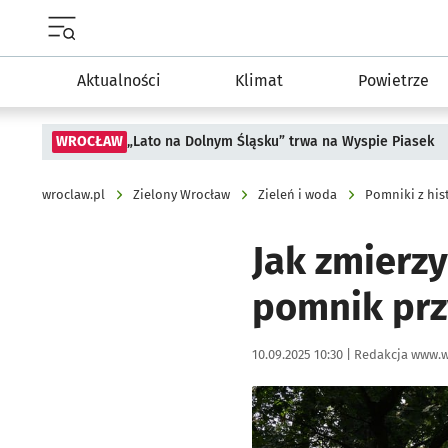
Menu główne portalu wroclaw.pl
Aktualności
Klimat
Powietrze
WROCŁAW
„Lato na Dolnym Śląsku” trwa na Wyspie Piasek
wroclaw.pl
Zielony Wrocław
Zieleń i woda
Pomniki z his
Jak zmierzy
pomnik prz
Data publikacji:
Autor:
10.09.2025 10:30 |
Redakcja www.w
Kliknij, aby powiększyć