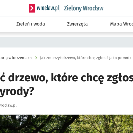
Serwis informacyjny wroclaw.pl podserwis: Śro
Zieleń i woda
Zwierzęta
Mapa Wroc
torią w korzeniach
Jak zmierzyć drzewo, które chcę zgłosić jako pomnik
ć drzewo, które chcę zgłos
yrody?
roclaw.pl