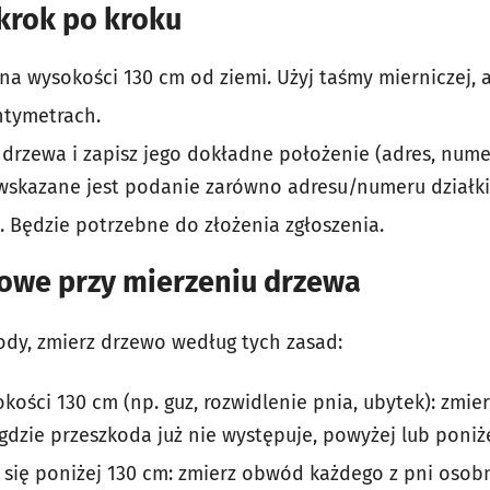
krok po kroku
a wysokości 130 cm od ziemi. Użyj taśmy mierniczej, 
ntymetrach.
 drzewa i zapisz jego dokładne położenie (adres, numer
skazane jest podanie zarówno adresu/numeru działki ja
. Będzie potrzebne do złożenia zgłoszenia.
powe przy mierzeniu drzewa
kody, zmierz drzewo według tych zasad:
kości 130 cm (np. guz, rozwidlenie pnia, ubytek): zmi
gdzie przeszkoda już nie występuje, powyżej lub poniże
 się poniżej 130 cm: zmierz obwód każdego z pni osobn