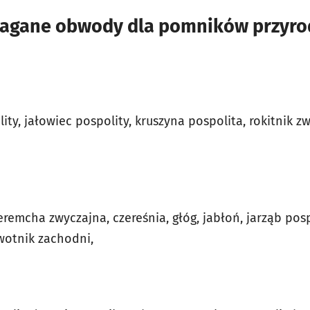
gane obwody dla pomników przyrod
ity, jałowiec pospolity, kruszyna pospolita, rokitnik z
eremcha zwyczajna, czereśnia, głóg, jabłoń, jarząb posp
ywotnik zachodni,