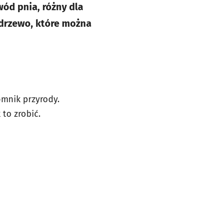
wód pnia, różny dla
 drzewo, które można
omnik przyrody.
 to zrobić.