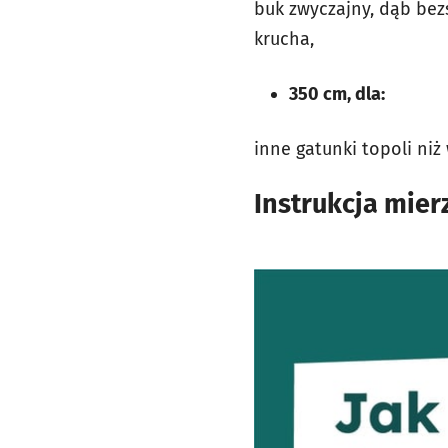
buk zwyczajny, dąb bezs
krucha,
350 cm, dla:
inne gatunki topoli ni
Instrukcja mie