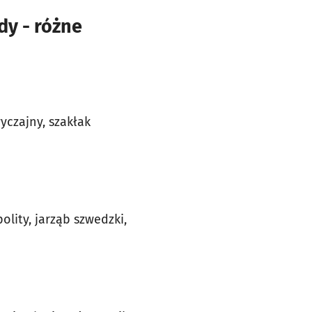
y - różne
wyczajny, szakłak
olity, jarząb szwedzki,