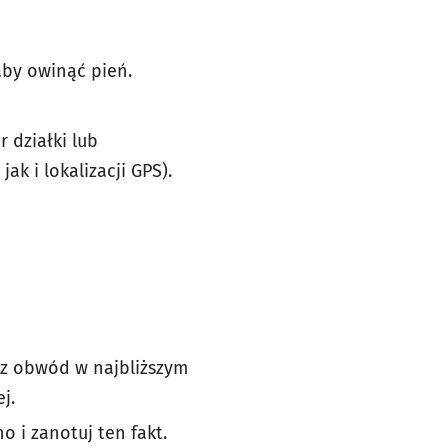
aby owinąć pień.
 działki lub
k i lokalizacji GPS).
erz obwód w najbliższym
j.
o i zanotuj ten fakt.