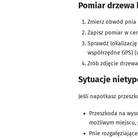
Pomiar drzewa 
Zmierz obwód pnia n
Zapisz pomiar w ce
Sprawdź lokalizację
współrzędne GPS) (w
Zrób zdjęcie drzewa
Sytuacje niety
Jeśli napotkasz przesz
Przeszkoda na wyso
możliwym miejscu, 
Pnie rozgałęziające