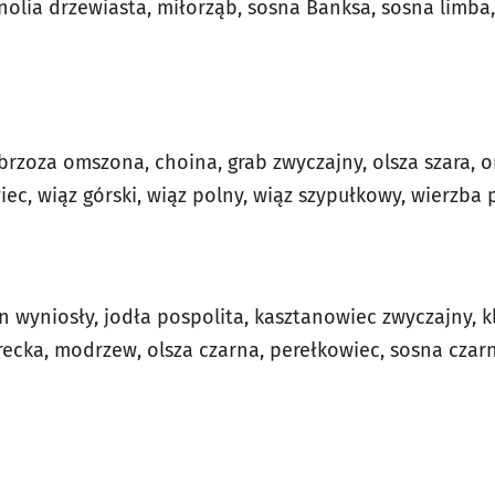
nolia drzewiasta, miłorząb, sosna Banksa, sosna limba
rzoza omszona, choina, grab zwyczajny, olsza szara, o
iec, wiąz górski, wiąz polny, wiąz szypułkowy, wierzba
ion wyniosły, jodła pospolita, kasztanowiec zwyczajny, k
recka, modrzew, olsza czarna, perełkowiec, sosna czar