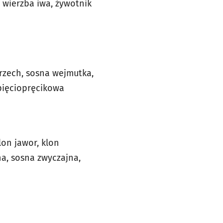
, wierzba iwa, żywotnik
rzech, sosna wejmutka,
 pięciopręcikowa
lon jawor, klon
na, sosna zwyczajna,