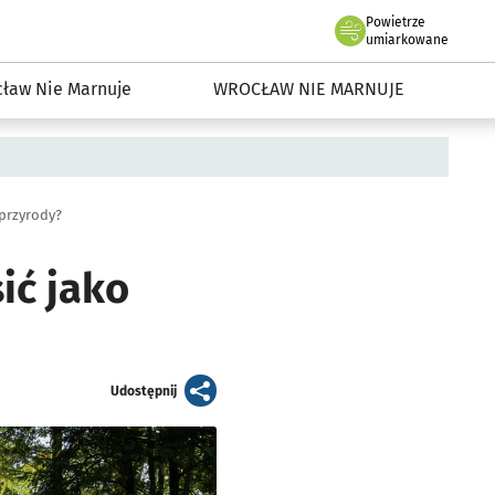
Powietrze
we Wrocławiu
dowisko we Wrocławiu
umiarkowane
ław Nie Marnuje
WROCŁAW NIE MARNUJE
 przyrody?
ić jako
artykuł
Udostępnij