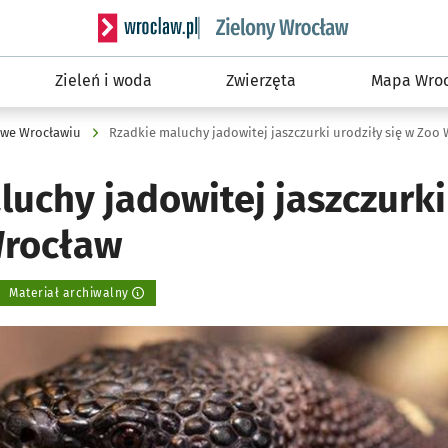
Serwis informacyjny wroclaw.pl podserwis: Śro
Zieleń i woda
Zwierzęta
Mapa Wroc
 we Wrocławiu
Rzadkie maluchy jadowitej jaszczurki urodziły się w Zoo
uchy jadowitej jaszczurki
Wrocław
Materiał archiwalny