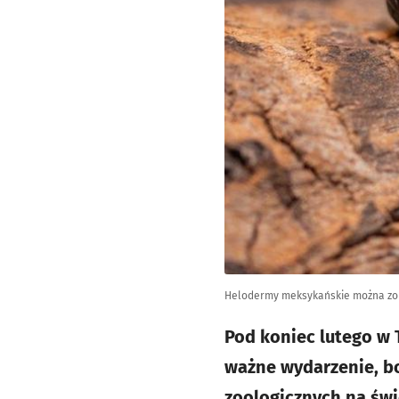
Helodermy meksykańskie można zoba
Pod koniec lutego w 
ważne wydarzenie, bo
zoologicznych na świe