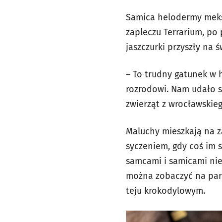
Samica helodermy meksyk
zapleczu Terrarium, po 
jaszczurki przyszły na 
– To trudny gatunek w h
rozrodowi. Nam udało s
zwierząt z wrocławskie
Maluchy mieszkają na za
syczeniem, gdy coś im 
samcami i samicami ni
można zobaczyć na part
teju krokodylowym.