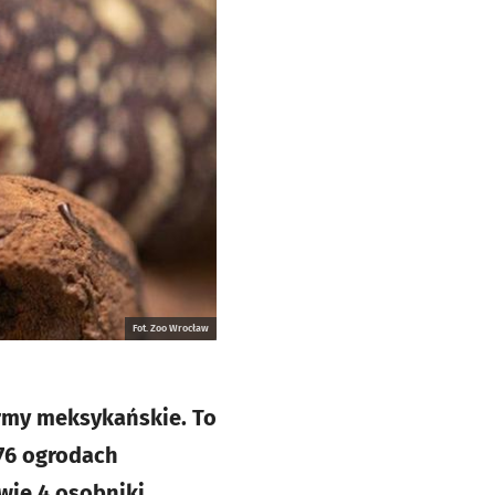
Fot. Zoo Wrocław
ermy meksykańskie. To
 76 ogrodach
wie 4 osobniki.