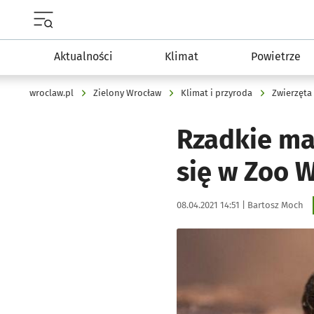
Menu główne portalu wroclaw.pl
Aktualności
Klimat
Powietrze
wroclaw.pl
Zielony Wrocław
Klimat i przyroda
Zwierzęta
Rzadkie mal
się w Zoo 
Data publikacji:
Autor:
08.04.2021 14:51 |
Bartosz Moch
Kliknij, aby powiększyć