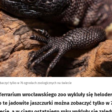
czyć tylko w 76 ogrodach zoologicznych na świecie
Terrarium wrocławskiego zoo wykluły się helod
 te jadowite jaszczurki można zobaczyć tylko w
cie, a w ciągu ostatniego roku wykluły się zaled