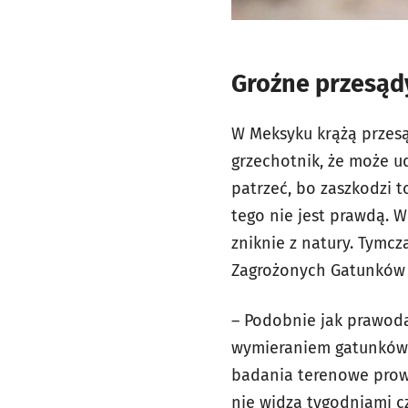
Groźne przesąd
W Meksyku krążą przesą
grzechotnik, że może u
patrzeć, bo zaszkodzi t
tego nie jest prawdą. W
zniknie z natury. Tymcz
Zagrożonych Gatunków 
– Podobnie jak prawod
wymieraniem gatunków. D
badania terenowe prowa
nie widzą tygodniami c