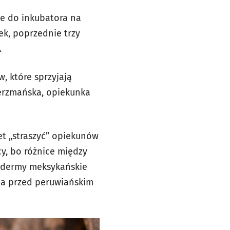
ne do inkubatora na
ek, poprzednie trzy
.
, które sprzyjają
Jerzmańska, opiekunka
wet „straszyć” opiekunów
y, bo różnice między
lodermy meksykańskie
 a przed peruwiańskim