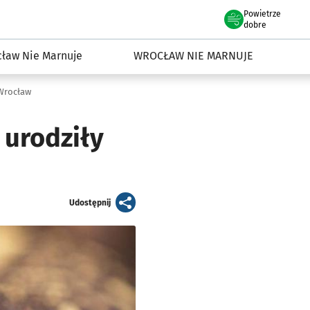
Powietrze
we Wrocławiu
dowisko we Wrocławiu
dobre
ław Nie Marnuje
WROCŁAW NIE MARNUJE
 Wrocław
 urodziły
artykuł
Udostępnij