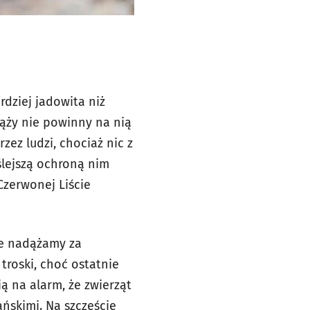
dziej jadowita niż
ąży nie powinny na nią
zez ludzi, chociaż nic z
iślejszą ochroną nim
Czerwonej Liście
ie nadążamy za
troski, choć ostatnie
ą na alarm, że zwierząt
ńskimi. Na szczęście