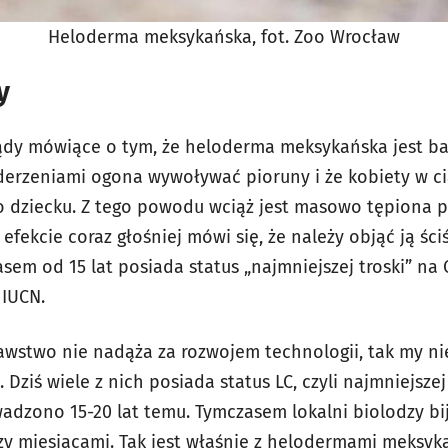
Heloderma meksykańska, fot. Zoo Wrocław
y
dy mówiące o tym, że heloderma meksykańska jest bar
derzeniami ogona wywoływać pioruny i że kobiety w ci
o dziecku. Z tego powodu wciąż jest masowo tępiona pr
 efekcie coraz głośniej mówi się, że należy objąć ją śc
asem od 15 lat posiada status „najmniejszej troski” na 
IUCN.
awstwo nie nadąża za rozwojem technologii, tak my n
ziś wiele z nich posiada status LC, czyli najmniejszej 
dzono 15-20 lat temu. Tymczasem lokalni biolodzy bij
zy miesiącami. Tak jest właśnie z helodermami meksyka