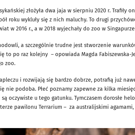
ańskiej złożyła dwa jaja w sierpniu 2020 r. Trafiły o
pół roku wykluły się z nich maluchy. To drugi przychów
świat w 2016 r., a w 2018 wyjechały do zoo w Singapurze
odowli, a szczególnie trudne jest stworzenie warunków
ię to po raz kolejny – opowiada Magda Fabiszewska-
go zoo.
pleczu i rozwijają się bardzo dobrze, potrafią już na
się nie podoba. Płeć poznamy zapewne za kilka miesięc
e są oczywiste u tego gatunku. Tymczasem dorosłe he
erze pawilonu Terrarium – za australijskimi agamami,