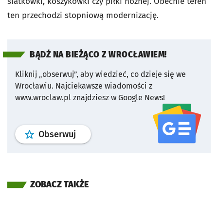
siatkówki, koszykówki czy piłki nożnej.
Obecnie teren
ten przechodzi stopniową modernizację.
BĄDŹ NA BIEŻĄCO Z WROCŁAWIEM!
Kliknij „obserwuj”, aby wiedzieć, co dzieje się we
Wrocławiu.
Najciekawsze wiadomości z
www.wroclaw.pl znajdziesz w Google News!
profil
google news
serwisu wroclaw
Obserwuj
ZOBACZ TAKŻE