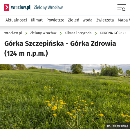
Serwis informacyjny wroclaw.pl podserwis: Środowisko we 
Menu
Aktualności
Klimat
Powietrze
Zieleń i woda
Zwierzęta
Mapa 
wroclaw.pl
Zielony Wrocław
Klimat i przyroda
KORONA GÓRek W
Górka Szczepińska - Górka Zdrowia
(124 m n.p.m.)
Kliknij, aby zobaczyć galerię
Kliknij, aby powiększyć
fot. Tomasz Hołod