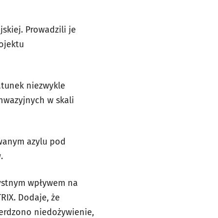
kiej. Prowadzili je
ojektu
atunek niezwykle
nwazyjnych w skali
owanym azylu pod
.
zystnym wpływem na
RIX. Dodaje, że
ierdzono niedożywienie,