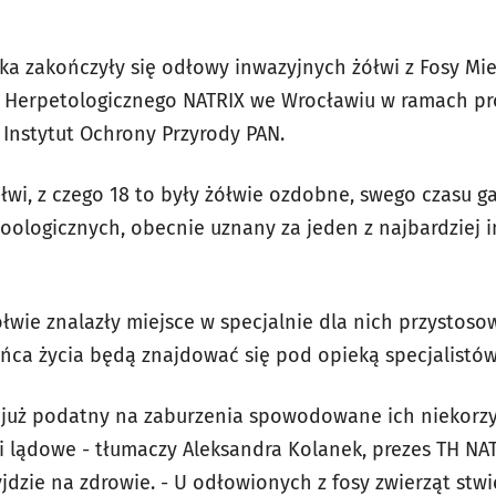
a zakończyły się odłowy inwazyjnych żółwi z Fosy Miejs
a Herpetologicznego NATRIX we Wrocławiu w ramach pr
Instytut Ochrony Przyrody PAN.
łwi, z czego 18 to były żółwie ozdobne, swego czasu g
oologicznych, obecnie uznany za jeden z najbardziej i
łwie znalazły miejsce w specjalnie dla nich przystos
ńca życia będą znajdować się pod opieką specjalistów
e już podatny na zaburzenia spowodowane ich niekor
 lądowe - tłumaczy Aleksandra Kolanek, prezes TH NAT
jdzie na zdrowie. - U odłowionych z fosy zwierząt stw