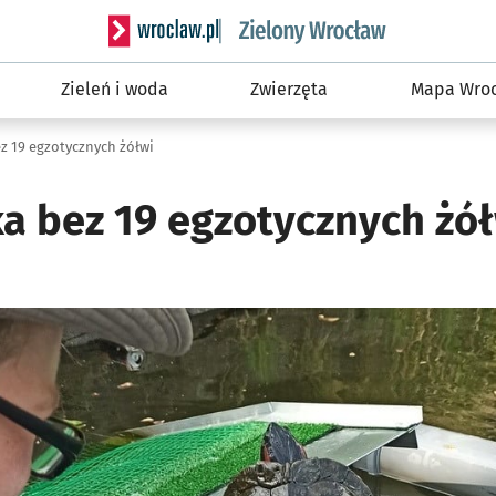
Serwis informacyjny wroclaw.pl podserwis: Śro
Zieleń i woda
Zwierzęta
Mapa Wroc
z 19 egzotycznych żółwi
ka bez 19 egzotycznych żó