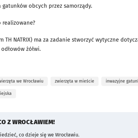
a gatunków obcych przez samorządy.
o realizowane?
m TH NATRIX) ma za zadanie stworzyć wytyczne dotycz
 odłowów żółwi.
wierzęta we Wrocławiu
zwierzęta w mieście
inwazyjne gatunk
iejska
CO Z WROCŁAWIEM!
wiedzieć, co dzieje się we Wrocławiu.