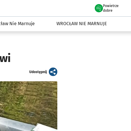
Powietrze
we Wrocławiu
dowisko we Wrocławiu
dobre
ław Nie Marnuje
WROCŁAW NIE MARNUJE
łwi
artykuł
Udostępnij