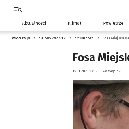
Menu główne portalu wroclaw.pl
Aktualności
Klimat
Powietrze
wroclaw.pl
Zielony Wrocław
Aktualności
Fosa Miejska be
Fosa Miejs
Data publikacji:
Autor:
19.11.2021 13:52 |
Ewa Waplak
Kliknij, aby powiększyć