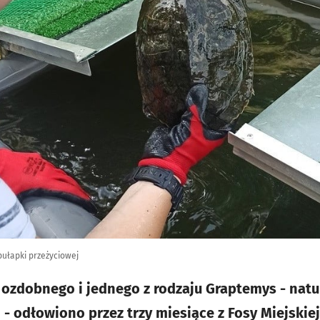
ułapki przeżyciowej
ozdobnego i jednego z rodzaju Graptemys - natu
 odłowiono przez trzy miesiące z Fosy Miejskiej.