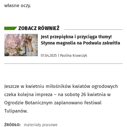
własne oczy.
ZOBACZ RÓWNIEŻ
otworzy się w nowej karcie
Jest przepiękna i przyciąga tłumy!
Słynna magnolia na Podwalu zakwitła
01.04.2025
| Paulina Krawczyk
Jeszcze w kwietniu miłośników kwiatów ogrodowych
czeka kolejna impreza – na sobotę 26 kwietnia w
Ogrodzie Botanicznym zaplanowano Festiwal
Tulipanów.
ŹRÓDŁO:
materiały prasowe