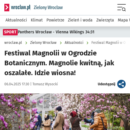
Serwis informacyjny wroclaw.pl podserwis: Środowisko we 
Menu
Aktualności
Klimat
Powietrze
Zieleń i woda
Zwierzęta
Mapa 
SPORT
Panthers Wrocław - Vienna Wikings 34:31
wroclaw.pl
Zielony Wrocław
Aktualności
Festiwal Magnolii w Ogr
Festiwal Magnolii w Ogrodzie
Botanicznym. Magnolie kwitną, jak
oszalałe. Idzie wiosna!
Data publikacji:
Autor:
artykuł
06.04.2025 17:30 |
Tomasz Wysocki
Udostępnij
Kliknij, aby zobaczyć galerię