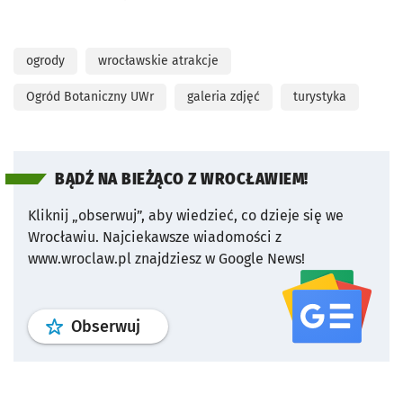
ogrody
wrocławskie atrakcje
Ogród Botaniczny UWr
galeria zdjęć
turystyka
BĄDŹ NA BIEŻĄCO Z WROCŁAWIEM!
Kliknij „obserwuj”, aby wiedzieć, co dzieje się we
Wrocławiu.
Najciekawsze wiadomości z
www.wroclaw.pl znajdziesz w Google News!
profil
google news
serwisu wroclaw
Obserwuj