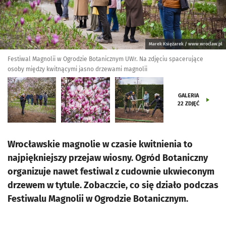
Marek Księżarek / www.wroclaw.pl
Festiwal Magnolii w Ogrodzie Botanicznym UWr. Na zdjęciu spacerujące
osoby między kwitnącymi jasno drzewami magnolii
GALERIA
22
ZDJĘĆ
Wrocławskie magnolie w czasie kwitnienia to
najpiękniejszy przejaw wiosny. Ogród Botaniczny
organizuje nawet festiwal z cudownie ukwieconym
drzewem w tytule. Zobaczcie, co się działo podczas
Festiwalu Magnolii w Ogrodzie Botanicznym.