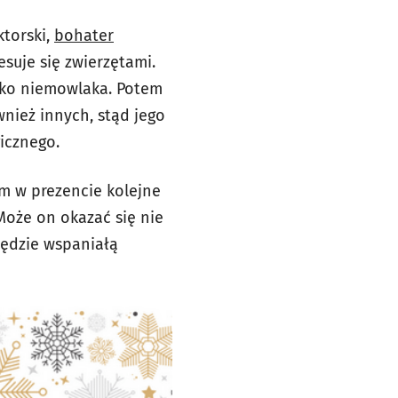
ktorski,
bohater
resuje się zwierzętami.
jako niemowlaka. Potem
wnież innych, stąd jego
icznego.
im w prezencie kolejne
Może on okazać się nie
będzie wspaniałą