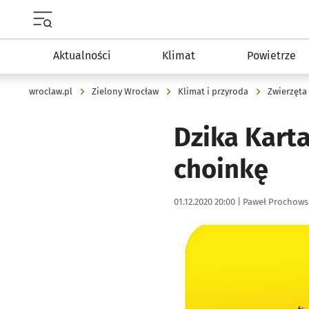
Menu główne portalu wroclaw.pl
Aktualności
Klimat
Powietrze
wroclaw.pl
Zielony Wrocław
Klimat i przyroda
Zwierzęta
Dzika Kart
choinkę
Data publikacji:
Autor:
01.12.2020 20:00 |
Paweł Prochows
Kliknij, aby powiększyć