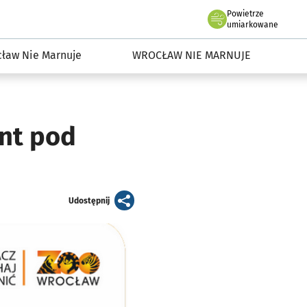
Powietrze
we Wrocławiu
dowisko we Wrocławiu
umiarkowane
ław Nie Marnuje
WROCŁAW NIE MARNUJE
ent pod
artykuł
Udostępnij