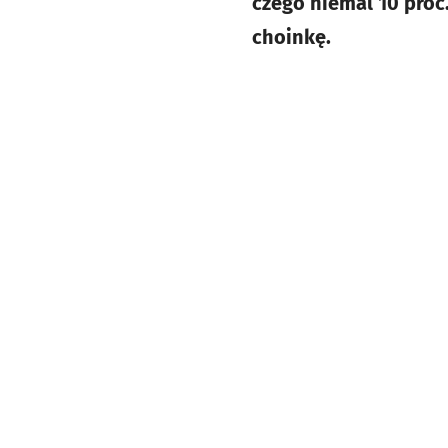
czego niemal 10 proc
choinkę.