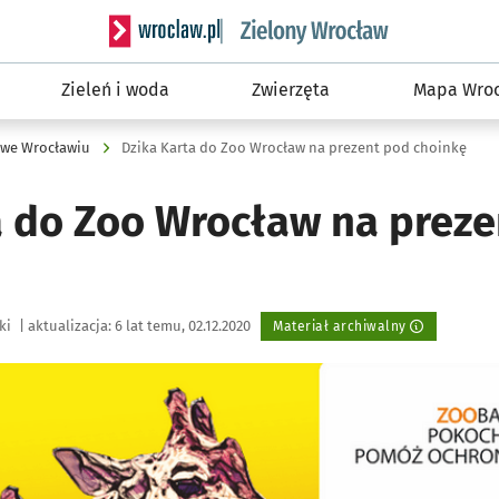
Serwis informacyjny wroclaw.pl podserwis: Śro
Zieleń i woda
Zwierzęta
Mapa Wroc
 we Wrocławiu
Dzika Karta do Zoo Wrocław na prezent pod choinkę
a do Zoo Wrocław na prez
ki
|
aktualizacja:
6 lat temu, 02.12.2020
Materiał archiwalny