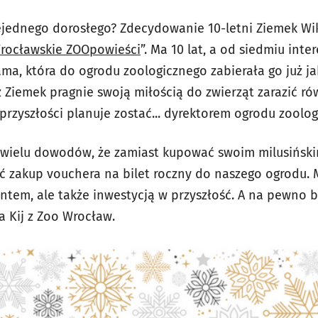
ejednego dorosłego? Zdecydowanie 10-letni Ziemek Wi
Wrocławskie ZOOpowieści
”. Ma 10 lat, a od siedmiu inte
ma, która do ogrodu zoologicznego zabierała go już 
az Ziemek pragnie swoją miłością do zwierząt zarazić ró
przyszłości planuje zostać... dyrektorem ogrodu zoolog
 z wielu dowodów, że zamiast kupować swoim milusińsk
ć zakup vouchera na bilet roczny do naszego ogrodu. 
ntem, ale także inwestycją w przyszłość. A na pewno 
 Kij z Zoo Wrocław.