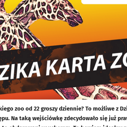
iego zoo od 22 groszy dziennie? To możliwe z Dzi
pu. Na taką wejściówkę zdecydowało się już praw