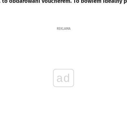
. to obdarowani voucherem. To bowiem idealny p
REKLAMA
ad