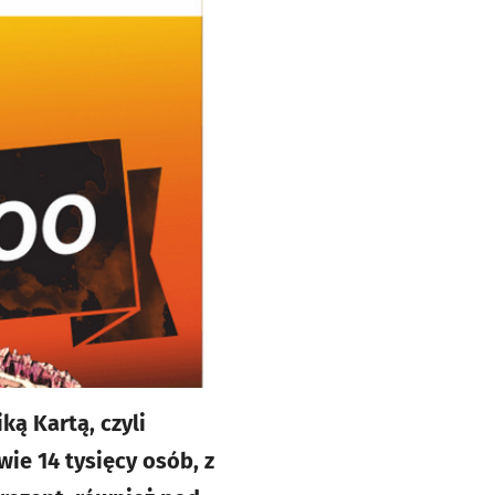
ką Kartą, czyli
ie 14 tysięcy osób, z