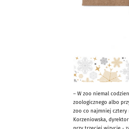
– W zoo niemal codzien
zoologicznego albo prz
zoo co najmniej cztery
Korzeniowska, dyrektor 
przy trzeciej wizycie - 