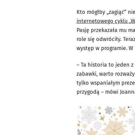
Kto mógłby „zagiąć” ni
internetowego cyklu „
Pasję przekazała mu ma
role się odwróciły. Ter
występ w programie. W 
– Ta historia to jeden
zabawki, warto rozważy
tylko wspaniałym preze
przygodą – mówi Joanna