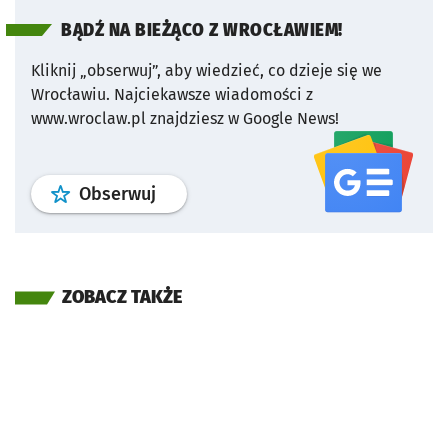
BĄDŹ NA BIEŻĄCO Z WROCŁAWIEM!
Kliknij „obserwuj”, aby wiedzieć, co dzieje się we
Wrocławiu.
Najciekawsze wiadomości z
www.wroclaw.pl znajdziesz w Google News!
profil
google news
serwisu wroclaw
Obserwuj
ZOBACZ TAKŻE