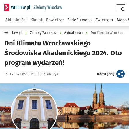
Serwis informacyjny wroclaw.pl podserwis: Środowisko we 
Menu
Aktualności
Klimat
Powietrze
Zieleń i woda
Zwierzęta
Mapa 
wroclaw.pl
Zielony Wrocław
Aktualności
Dni Klimatu Wrocławski
Dni Klimatu Wrocławskiego
Środowiska Akademickiego 2024. Oto
program wydarzeń!
Data publikacji:
Autor:
artykuł
15.11.2024 13:58 |
Paulina Krawczyk
Udostępnij
Kliknij, aby powiększyć