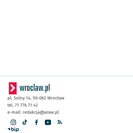
pl. Solny 14,
50-062
Wrocław
tel. 71 776 71 42
e-mail:
redakcja@araw.pl