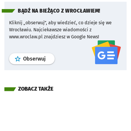
BĄDŹ NA BIEŻĄCO Z WROCŁAWIEM!
Kliknij „obserwuj”, aby wiedzieć, co dzieje się we
Wrocławiu.
Najciekawsze wiadomości z
www.wroclaw.pl znajdziesz w Google News!
profil
google news
serwisu wroclaw
Obserwuj
ZOBACZ TAKŻE