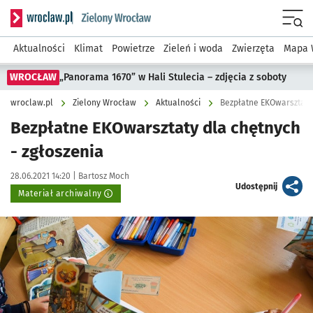
Serwis informacyjny wroclaw.pl podserwis: Środowisko we 
Menu
Aktualności
Klimat
Powietrze
Zieleń i woda
Zwierzęta
Mapa 
WROCŁAW
„Panorama 1670” w Hali Stulecia – zdjęcia z soboty
wroclaw.pl
Zielony Wrocław
Aktualności
Bezpłatne EKOwarsztaty 
Bezpłatne EKOwarsztaty dla chętnych
- zgłoszenia
Data publikacji:
Autor:
28.06.2021 14:20 |
Bartosz Moch
artykuł
Udostępnij
Materiał archiwalny
Kliknij, aby powiększyć