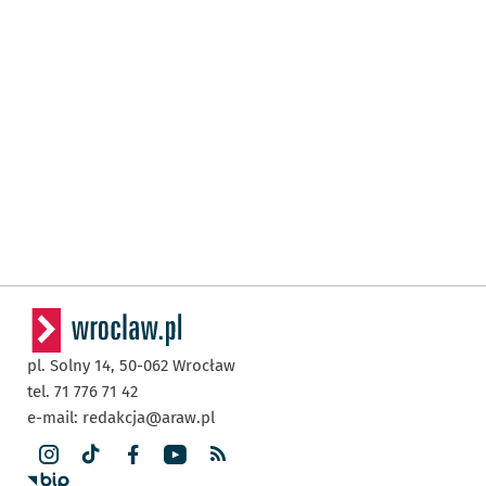
pl. Solny 14,
50-062
Wrocław
tel. 71 776 71 42
e-mail:
redakcja@araw.pl