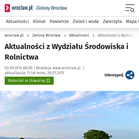
Serwis informacyjny wroclaw.pl podserwis: Środowisko we 
Menu
Aktualności
Klimat
Powietrze
Zieleń i woda
Zwierzęta
Mapa 
wroclaw.pl
Zielony Wrocław
Aktualności
Aktualności z Wydziału 
Aktualności z Wydziału Środowiska i
Rolnictwa
Data publikacji:
Autor:
02.09.2014 00:00 |
Redakcja www.wroclaw.pl
|
aktualizacja:
11 lat temu, 28.01.2015
artykuł
Udostępnij
Materiał archiwalny
Kliknij, aby powiększyć