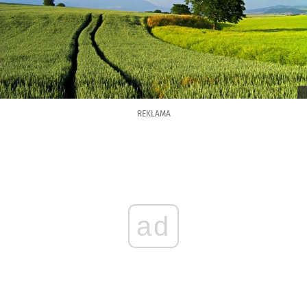
REKLAMA
ad