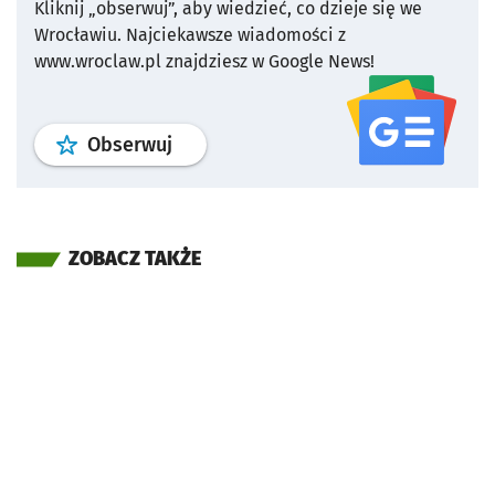
Kliknij „obserwuj”, aby wiedzieć, co dzieje się we
Wrocławiu.
Najciekawsze wiadomości z
www.wroclaw.pl znajdziesz w Google News!
profil
google news
serwisu wroclaw
Obserwuj
ZOBACZ TAKŻE