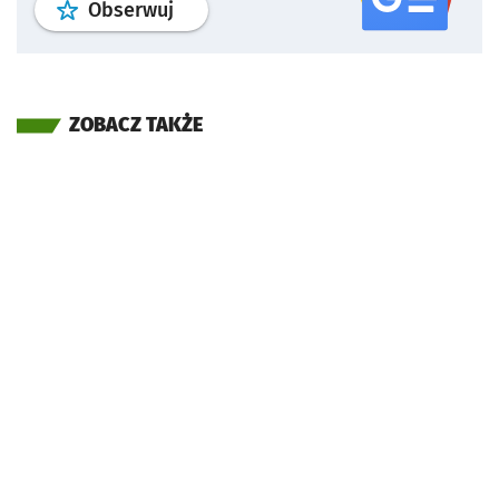
profil
google news
serwisu wroclaw
Obserwuj
ZOBACZ TAKŻE