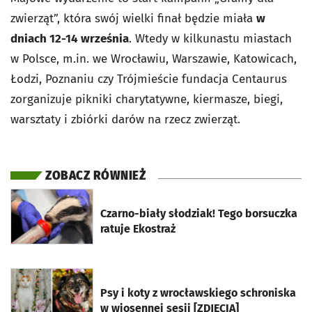
zwierząt”, która swój wielki finał będzie miała
w
dniach 12-14 września
. Wtedy w kilkunastu miastach
w Polsce, m.in. we Wrocławiu, Warszawie, Katowicach,
Łodzi, Poznaniu czy Trójmieście f
undacja Centaurus
zorganizuje pikniki charytatywne, kiermasze, biegi,
warsztaty i zbiórki darów na rzecz zwierząt.
ZOBACZ RÓWNIEŻ
otworzy się w nowej karcie
Czarno-biały słodziak! Tego borsuczka
ratuje Ekostraż
otworzy się w nowej karcie
Psy i koty z wrocławskiego schroniska
w wiosennej sesji [ZDJĘCIA]