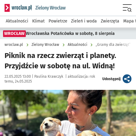
Serwis informacyjny wroclaw.pl podserwis: Środowisko we 
Menu
Aktualności
Klimat
Powietrze
Zieleń i woda
Zwierzęta
Mapa 
WROCŁAW
Wrocławska Potańcówka w sobotę, 8 sierpnia
wroclaw.pl
Zielony Wrocław
Aktualności
„Gramy dla zwierząt” w
Piknik na rzecz zwierząt i planety.
Przyjdźcie w sobotę na ul. Widną!
Data publikacji:
Autor:
22.05.2025 13:00 |
Paulina Krawczyk
|
aktualizacja:
rok
artykuł
Udostępnij
temu, 24.05.2025
Kliknij, aby powiększyć