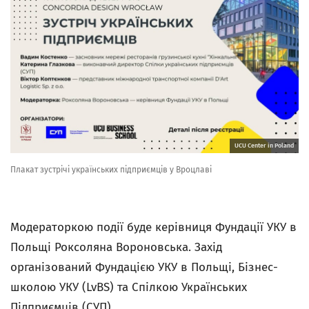
UCU Center in Poland
Плакат зустрічі українських підприємців у Вроцлаві
Модераторкою події буде керівниця Фундації УКУ в
Польщі Роксоляна Вороновська. Захід
організований Фундацією УКУ в Польщі, Бізнес-
школою УКУ (LvBS) та Спілкою Українських
Підприємців (СУП).