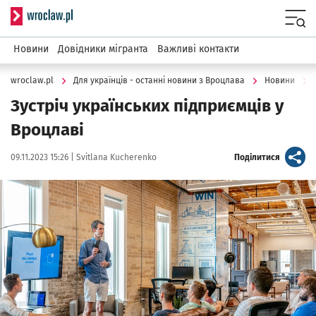
Serwis informacyjny wroclaw.pl
Menu
Новини
Довідники мігранта
Важливі контакти
wroclaw.pl
Для українців - останні новини з Вроцлава
Новини
Зустріч українських підприємців у
Вроцлаві
Data publikacji:
Autor:
artykuł
09.11.2023 15:26 |
Svitlana Kucherenko
Поділитися
Kliknij, aby powiększyć