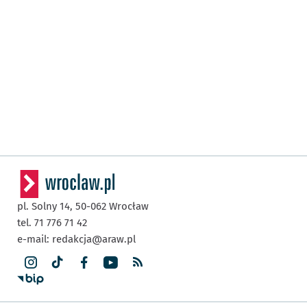
pl. Solny 14,
50-062
Wrocław
tel. 71 776 71 42
e-mail:
redakcja@araw.pl