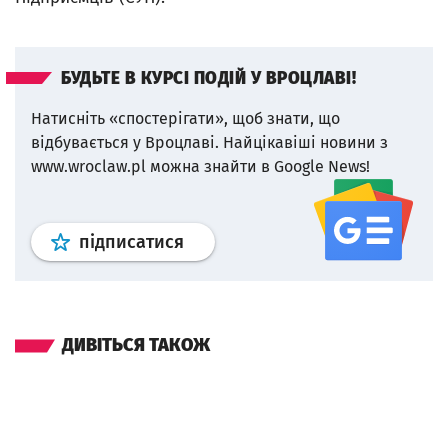
БУДЬТЕ В КУРСІ ПОДІЙ У ВРОЦЛАВІ!
Натисніть «спостерігати», щоб знати, що
відбувається у Вроцлаві.
Найцікавіші новини з
www.wroclaw.pl можна знайти в Google News!
Профіль
google news
wroclaw.p
підписатися
ДИВІТЬСЯ ТАКОЖ